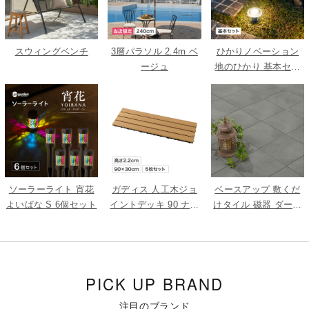
スウィングベンチ
3層パラソル 2.4m ベ
ひかりノベーション
ージュ
地のひかり 基本セッ
ト
ソーラーライト 宵花
ガディス 人工木ジョ
ベースアップ 敷くだ
よいばな S 6個セット
イントデッキ 90 ナチ
けタイル 磁器 ダーク
ュラル 5枚組
グレー 9枚組
PICK UP BRAND
注目のブランド