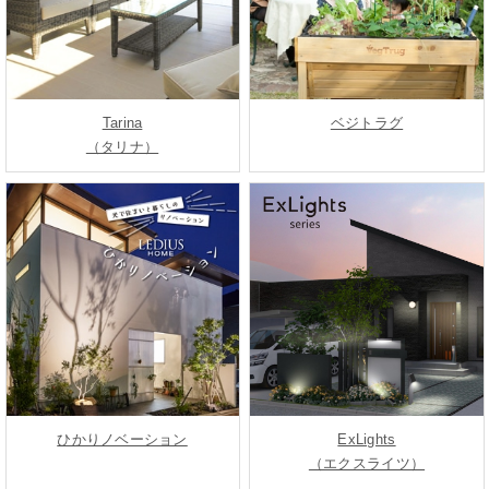
Tarina
ベジトラグ
（タリナ）
ひかりノベーション
ExLights
（エクスライツ）