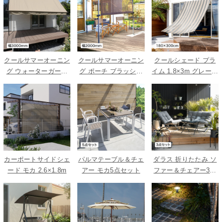
クールサマーオーニン
クールサマーオーニン
クールシェード プラ
グ ウォーターガード
グ ポーチ ブラッシュ
イム 1.8×3m グレース
ベージュ 3000
ウッド 2000
トライプ
カーポートサイドシェ
パルマテーブル＆チェ
ダラス 折りたたみ ソ
ード モカ 2.6×1.8m
アー モカ5点セット
ファー＆チェアー3点
セット