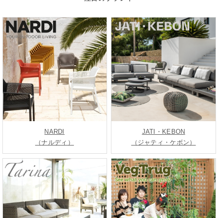
NARDI
JATI・KEBON
（ナルディ）
（ジャティ・ケボン）