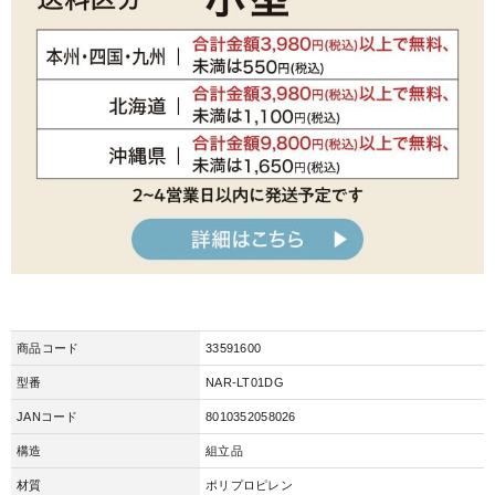
商品コード
33591600
型番
NAR-LT01DG
JANコード
8010352058026
構造
組立品
材質
ポリプロピレン