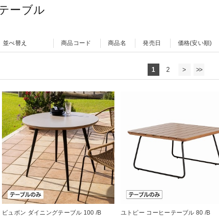
テーブル
並べ替え
商品コード
商品名
発売日
価格(安い順)
1
2
>
>>
ビュボン ダイニングテーブル 100 /B
ユトピー コーヒーテーブル 80 /B