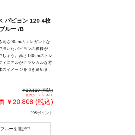
パピヨン 120 4枚
ルー /B
高さ90cmのエレガントな
で描いたパピヨンの模様が、
しょう。高さ180cmのトレ
フィニアルがクラシカルな雰
体のイメージを引き締めま
￥23,120 (税込)
夏のガーデンSALE
￥20,808 (税込)
208ポイント
ルブルーを選択中