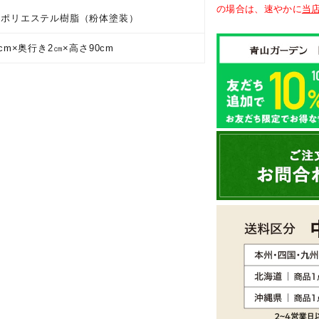
ル
の場合は、速やかに
当
］ポリエステル樹脂（粉体塗装）
cm×奥行き2㎝×高さ90cm