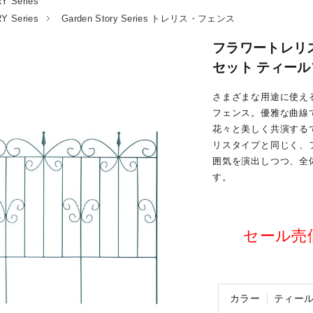
 Series
 Series
Garden Story Series トレリス・フェンス
フラワートレリス 
セット ティールブ
さまざまな用途に使える
フェンス。優雅な曲線
花々と美しく共演するで
リスタイプと同じく、
囲気を演出しつつ、全
す。
セール売価 
カラー
ティー