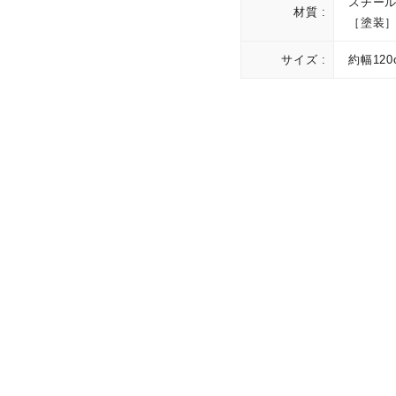
スチー
材質 :
［塗装
サイズ :
約幅120