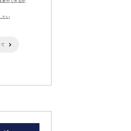
変更ができるか
したい
して