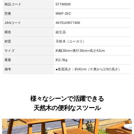
商品コード
57740800
型番
MWF-26C
JANコード
4975149577408
構造
組立品
材質
天然木（ユーカリ）
サイズ
約幅30cm×奥行30cm×高さ42cm
重量
約2.3kg
備考
●座面高さ：約42cm（※奥から1/3の高さ）
様々なシーンで活躍できる
天然木の便利なスツール