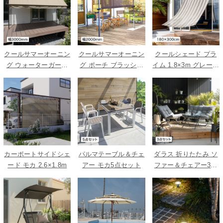
クールサマーオーニン
クールサマーオーニン
クールシェード プラ
グ ウォーターガード
グ ポーチ ブラッシュ
イム 1.8×3m グレース
ベージュ 3000
ウッド 2000
トライプ
カーポートサイドシェ
パルマテーブル＆チェ
ダラス 折りたたみ ソ
ード モカ 2.6×1.8m
アー モカ5点セット
ファー＆チェアー3点
セット