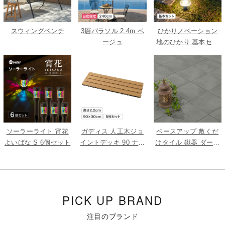
スウィングベンチ
3層パラソル 2.4m ベ
ひかりノベーション
ージュ
地のひかり 基本セッ
ト
ソーラーライト 宵花
ガディス 人工木ジョ
ベースアップ 敷くだ
よいばな S 6個セット
イントデッキ 90 ナチ
けタイル 磁器 ダーク
ュラル 5枚組
グレー 9枚組
PICK UP BRAND
注目のブランド