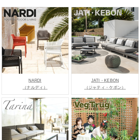
NARDI
JATI・KEBON
（ナルディ）
（ジャティ・ケボン）