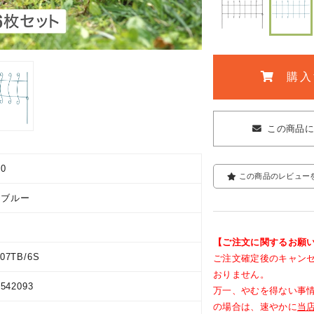
購入
この商品
00
この商品のレビュー
ルブルー
【ご注文に関するお願
07TB/6S
ご注文確定後のキャン
おりません。
9542093
万一、やむを得ない事
の場合は、速やかに
当