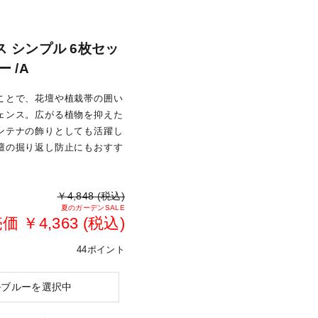
 シンプル 6枚セッ
 /A
ことで、花壇や植栽帯の囲い
ェンス。広がる植物を抑えた
ンテナの飾りとしても活躍し
壇の掘り返し防止にもおすす
￥4,848 (税込)
夏のガーデンSALE
 ￥4,363 (税込)
44ポイント
ルブルーを選択中