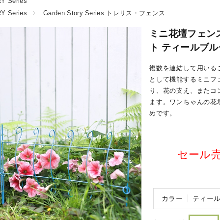
 Series
 Series
Garden Story Series トレリス・フェンス
ミニ花壇フェンス
ト ティールブルー
複数を連結して用いる
として機能するミニフ
り、花の支え、またコ
ます。ワンちゃんの花
めです。
セール売価
カラー
ティー