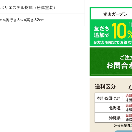
ル
］ポリエステル樹脂（粉体塗装）
cm×奥行き3㎝×高さ32cm