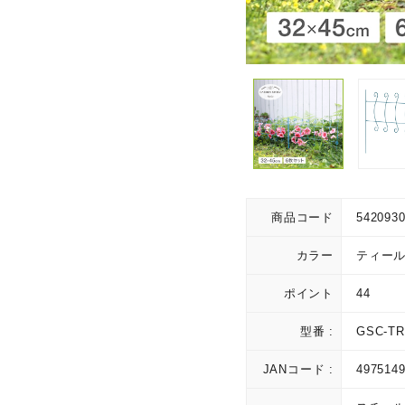
商品コード
542093
カラー
ティー
ポイント
44
型番 :
GSC-TR
JANコード :
497514