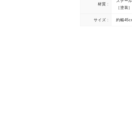
スチー
材質 :
［塗装
サイズ :
約幅45