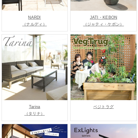
NARDI
JATI・KEBON
（ナルディ）
（ジャティ・ケボン）
Tarina
ベジトラグ
（タリナ）