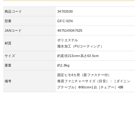
商品コード
34702500
型番
GFC-02N
JANコード
4975149347025
ポリエステル
材質
撥水加工（PUコーティング）
サイズ
約直径213cm×高さ63.5cm
重量
約1.8kg
固定ヒモ4カ所（面ファスナー付）
備考
推奨ファニチャーサイズ（目安）：［ダイニン
グテーブル］Φ90cm×1台［チェアー］4脚