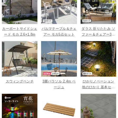
カーポートサイドシェ
パルマテーブル＆チェ
ダラス 折りたたみ ソ
ード モカ 2.6×1.8m
アー モカ5点セット
ファー＆チェアー3点
セット
スウィングベンチ
3層パラソル 2.4m ベ
ひかりノベーション
ージュ
地のひかり 基本セッ
ト