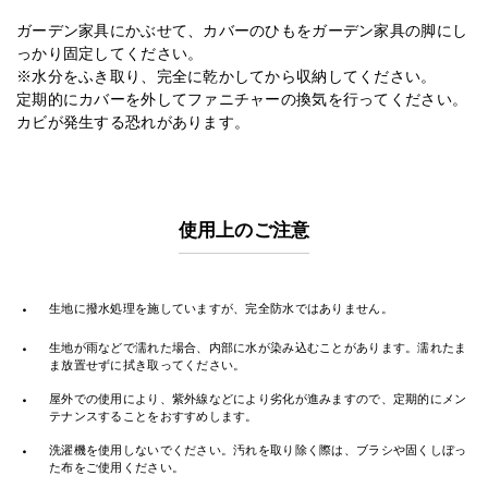
ガーデン家具にかぶせて、カバーのひもをガーデン家具の脚にし
っかり固定してください。
※水分をふき取り、完全に乾かしてから収納してください。
定期的にカバーを外してファニチャーの換気を行ってください。
カビが発生する恐れがあります。
使用上のご注意
・
生地に撥水処理を施していますが、完全防水ではありません。
・
生地が雨などで濡れた場合、内部に水が染み込むことがあります。濡れたま
ま放置せずに拭き取ってください。
・
屋外での使用により、紫外線などにより劣化が進みますので、定期的にメン
テナンスすることをおすすめします。
・
洗濯機を使用しないでください。汚れを取り除く際は、ブラシや固くしぼっ
た布をご使用ください。