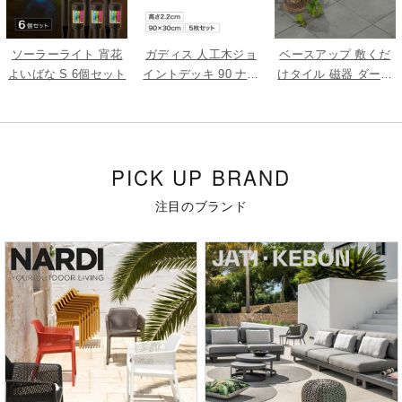
ソーラーライト 宵花
ガディス 人工木ジョ
ベースアップ 敷くだ
よいばな S 6個セット
イントデッキ 90 ナチ
けタイル 磁器 ダーク
ュラル 5枚組
グレー 9枚組
PICK UP BRAND
注目のブランド