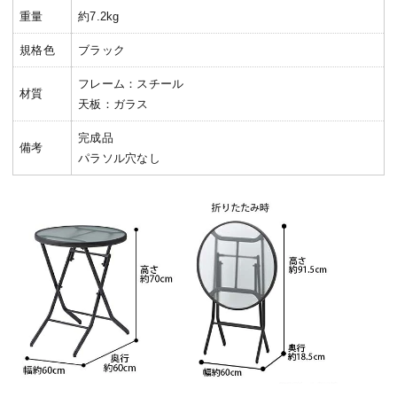
重量
約7.2kg
規格色
ブラック
フレーム：スチール
材質
天板：ガラス
完成品
備考
パラソル穴なし