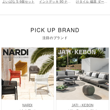
よいばな S 6個セット
イントデッキ 90 ナチ
けタイル 磁器 ダーク
ュラル 5枚組
グレー 9枚組
PICK UP BRAND
注目のブランド
NARDI
JATI・KEBON