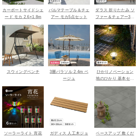
カーポートサイドシェ
パルマテーブル＆チェ
ダラス 折りたたみ ソ
ード モカ 2.6×1.8m
アー モカ5点セット
ファー＆チェアー3点
セット
スウィングベンチ
3層パラソル 2.4m ベ
ひかりノベーション
ージュ
地のひかり 基本セッ
ト
ソーラーライト 宵花
ガディス 人工木ジョ
ベースアップ 敷くだ