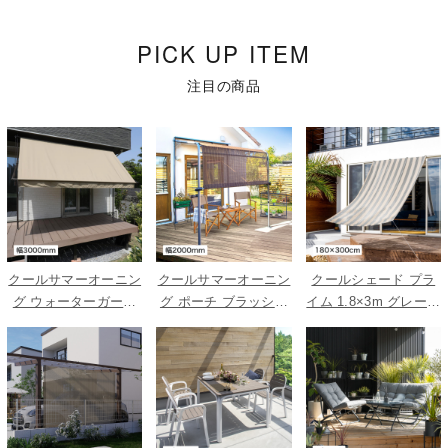
PICK UP ITEM
注目の商品
クールサマーオーニン
クールサマーオーニン
クールシェード プラ
グ ウォーターガード
グ ポーチ ブラッシュ
イム 1.8×3m グレース
ベージュ 3000
ウッド 2000
トライプ