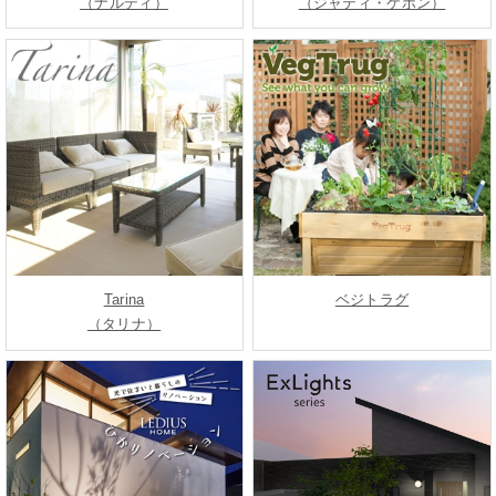
（ナルディ）
（ジャティ・ケボン）
Tarina
ベジトラグ
（タリナ）