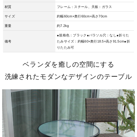
材質
フレーム：スチール、天板：ガラス
サイズ
約幅60cm×奥行60cm×高さ70cm
重量
約7.2kg
●規格色：ブラック●パラソル穴：なし●折りた
備考
たみサイズ：約幅60×奥行18.5×高さ91.5cm●折
りたたみ可
ベランダを癒しの空間にする
洗練されたモダンなデザインのテーブル