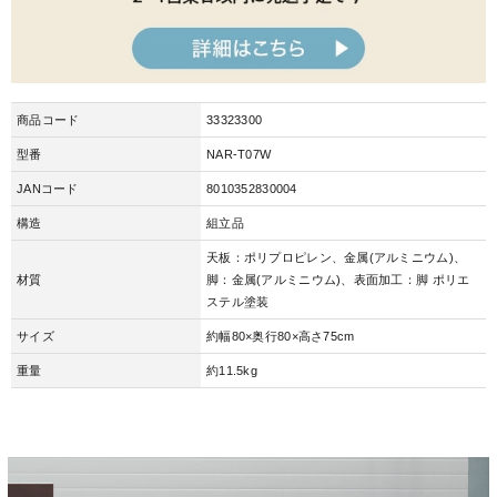
商品コード
33323300
型番
NAR-T07W
JANコード
8010352830004
構造
組立品
天板：ポリプロピレン、金属(アルミニウム)、
材質
脚：金属(アルミニウム)、表面加工：脚 ポリエ
ステル塗装
サイズ
約幅80×奥行80×高さ75cm
重量
約11.5kg