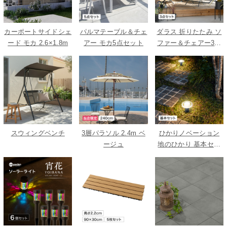
カーポートサイドシェ
パルマテーブル＆チェ
ダラス 折りたたみ ソ
ード モカ 2.6×1.8m
アー モカ5点セット
ファー＆チェアー3点
セット
スウィングベンチ
3層パラソル 2.4m ベ
ひかりノベーション
ージュ
地のひかり 基本セッ
ト