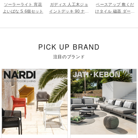
ソーラーライト 宵花
ガディス 人工木ジョ
ベースアップ 敷くだ
よいばな S 6個セット
イントデッキ 90 ナチ
けタイル 磁器 ダーク
ュラル 5枚組
グレー 9枚組
PICK UP BRAND
注目のブランド