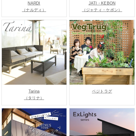
NARDI
JATI・KEBON
（ナルディ）
（ジャティ・ケボン）
Tarina
ベジトラグ
（タリナ）