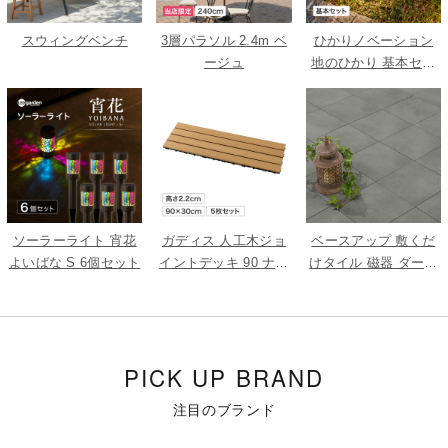
スウィングベンチ
3層パラソル 2.4m ベ
ひかりノベーション
ージュ
地のひかり 基本セッ
ト
ソーラーライト 宵花
ガディス 人工木ジョ
ベースアップ 敷くだ
よいばな S 6個セット
イントデッキ 90 ナチ
けタイル 磁器 ダーク
ュラル 5枚組
グレー 9枚組
PICK UP BRAND
注目のブランド