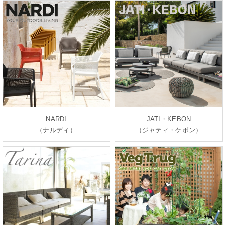
NARDI
JATI・KEBON
（ナルディ）
（ジャティ・ケボン）