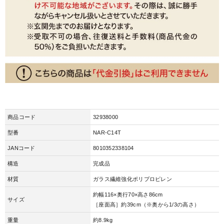
商品コード
32938000
型番
NAR-C14T
JANコード
8010352338104
構造
完成品
材質
ガラス繊維強化ポリプロピレン
約幅116×奥行70×高さ86cm
サイズ
［座面高］約39cm（※奥から1/3の高さ）
重量
約8.9kg