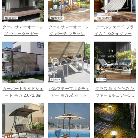
クールサマーオーニン
クールサマーオーニン
クールシェード プラ
グ ウォーターガード
グ ポーチ ブラッシュ
イム 1.8×3m グレース
ベージュ 3000
ウッド 2000
トライプ
カーポートサイドシェ
パルマテーブル＆チェ
ダラス 折りたたみ ソ
ード モカ 2.6×1.8m
アー モカ5点セット
ファー＆チェアー3点
セット