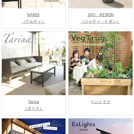
NARDI
JATI・KEBON
（ナルディ）
（ジャティ・ケボン）
Tarina
ベジトラグ
（タリナ）