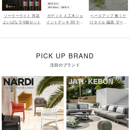
ソーラーライト 宵花
ガディス 人工木ジョ
ベースアップ 敷くだ
よいばな S 6個セット
イントデッキ 90 ナチ
けタイル 磁器 ダーク
ュラル 5枚組
グレー 9枚組
PICK UP BRAND
注目のブランド