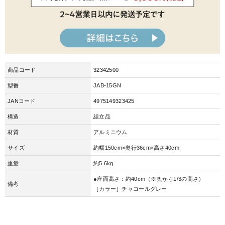
商品コード
32342500
型番
JAB-15GN
JANコード
4975149323425
構造
組立品
材質
アルミニウム
サイズ
約幅150cm×奥行36cm×高さ40cm
重量
約5.6kg
●座面高さ：約40cm（※奥から1/3の高さ）
備考
［カラー］チャコールグレー