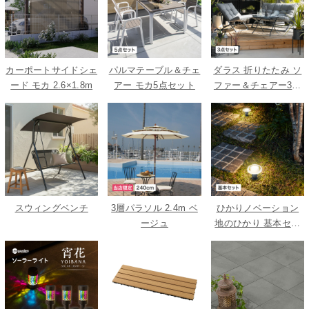
カーポートサイドシェ
パルマテーブル＆チェ
ダラス 折りたたみ ソ
ード モカ 2.6×1.8m
アー モカ5点セット
ファー＆チェアー3点
セット
スウィングベンチ
3層パラソル 2.4m ベ
ひかりノベーション
ージュ
地のひかり 基本セッ
ト