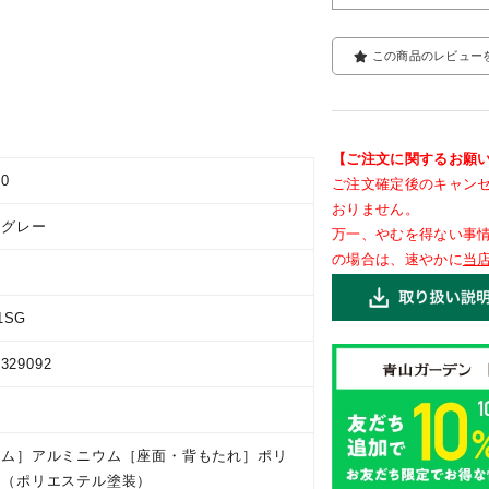
この商品のレビュー
【ご注文に関するお願
00
ご注文確定後のキャン
おりません。
ムグレー
万一、やむを得ない事
の場合は、速やかに
当
1SG
0329092
ーム］アルミニウム［座面・背もたれ］ポリ
ン（ポリエステル塗装）