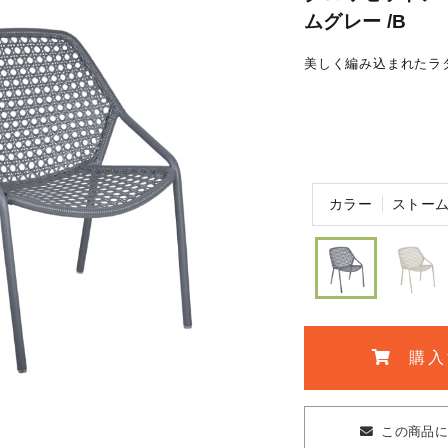
ムグレー /B
美しく編み込まれたラ
カラー
ストー
購入
この商品