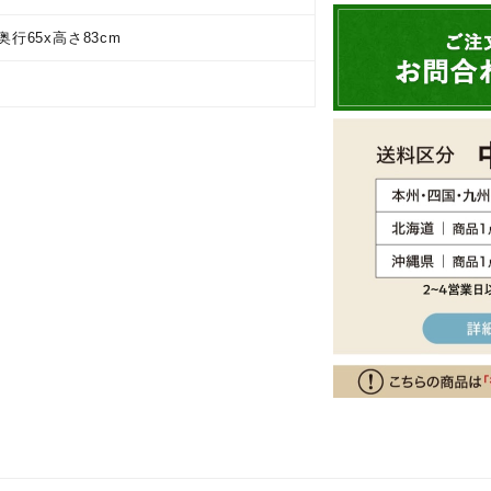
奥行65x高さ83cm