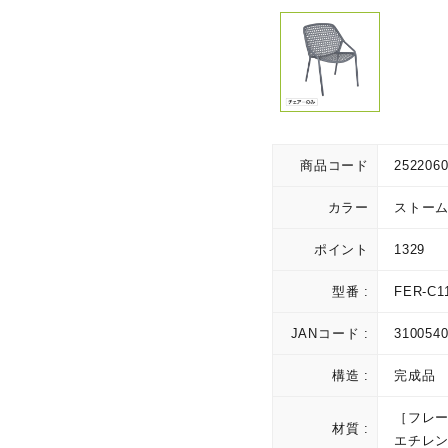
商品コード
252206
カラー
ストー
ポイント
1329
型番 :
FER-C1
JANコード :
310054
構造 :
完成品
［フレ
材質 :
エチレ