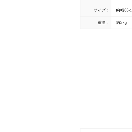
サイズ :
約幅65x
重量 :
約3kg