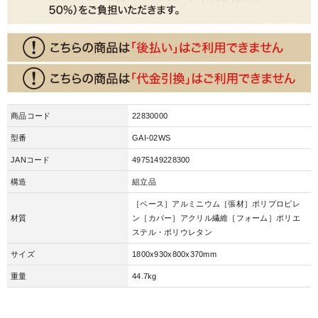
商品コード
22830000
型番
GAI-02WS
JANコード
4975149228300
構造
組立品
［ベース］アルミニウム［張材］ポリプロピレ
材質
ン［カバー］アクリル繊維［フォーム］ポリエ
ステル・ポリウレタン
サイズ
1800x930x800x370mm
重量
44.7kg