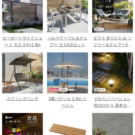
カーポートサイドシェ
パルマテーブル＆チェ
ダラス 折りたたみ ソ
ード モカ 2.6×1.8m
アー モカ5点セット
ファー＆チェアー3点
セット
スウィングベンチ
3層パラソル 2.4m ベ
ひかりノベーション
ージュ
地のひかり 基本セッ
ト