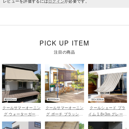
レビューを評価するには
ログイン
が必要です。
PICK UP ITEM
注目の商品
クールサマーオーニン
クールサマーオーニン
クールシェード プラ
グ ウォーターガード
グ ポーチ ブラッシュ
イム 1.8×3m グレース
ベージュ 3000
ウッド 2000
トライプ