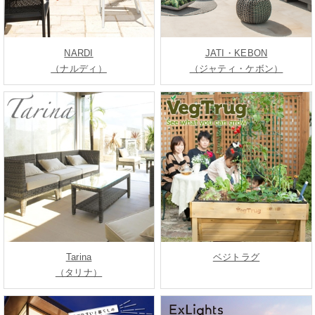
NARDI
JATI・KEBON
（ナルディ）
（ジャティ・ケボン）
Tarina
ベジトラグ
（タリナ）