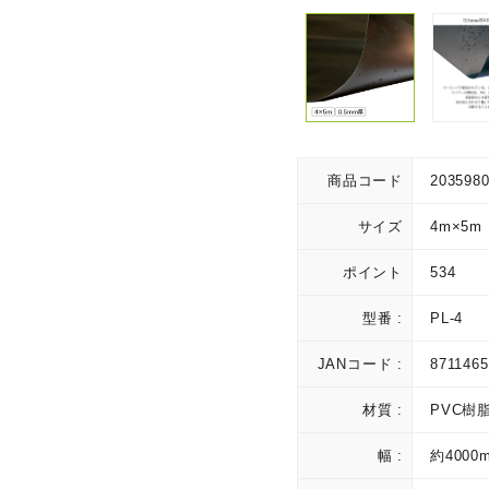
商品コード
203598
サイズ
4m×5m
ポイント
534
型番 :
PL-4
JANコード :
871146
材質 :
PVC樹
幅 :
約4000