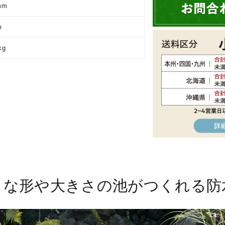
mm
m
kg
きな形や大きさの池がつくれる防