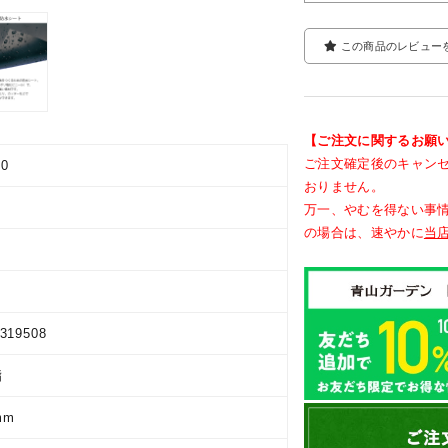
この商品のレビュー
【ご注文に関するお願
ご注文確定後のキャン
00
おりません。
万一、やむを得ない事
の場合は、速やかに
当
5319508
脂
mm