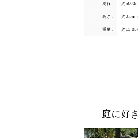
奥行 :
約5000
高さ :
約0.5m
重量 :
約13.05
庭に好