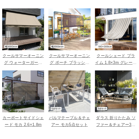
クールサマーオーニン
クールサマーオーニン
クールシェード プラ
グ ウォーターガード
グ ポーチ ブラッシュ
イム 1.8×3m グレース
ベージュ 3000
ウッド 2000
トライプ
カーポートサイドシェ
パルマテーブル＆チェ
ダラス 折りたたみ ソ
ード モカ 2.6×1.8m
アー モカ5点セット
ファー＆チェアー3点
セット