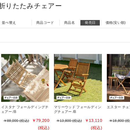
折りたたみチェアー
並べ替え
商品コード
商品名
発売日
価格(安い順)
イスタナ フォールディングチ
マリーウッド フォールディン
エスター チェア
ェアー /B
グチェアー /B
￥79,200
￥13,110
￥88,000 (税込)
￥13,800 (税込)
￥18,800 (
(税込)
(税込)