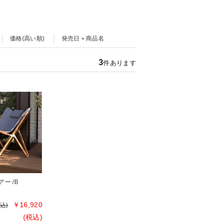
価格(高い順)
発売日＋商品名
3
件あります
ー /B
￥16,920
税込)
(税込)