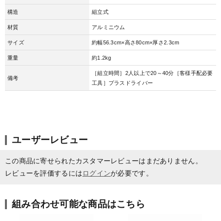
構造
組立式
材質
アルミニウム
サイズ
約幅56.3cm×高さ80cm×厚さ2.3cm
重量
約1.2kg
［組立時間］2人以上で20～40分［客様手配必要
備考
工具］プラスドライバー
ユーザーレビュー
この商品に寄せられたカスタマーレビューはまだありません。
レビューを評価するには
ログイン
が必要です。
組み合わせ可能な商品はこちら