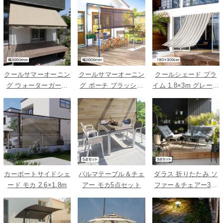
クールサマーオーニン
クールサマーオーニン
クールシェード プラ
グ ウォーターガード
グ ポーチ ブラッシュ
イム 1.8×3m グレース
ベージュ 3000
ウッド 2000
トライプ
カーポートサイドシェ
パルマテーブル＆チェ
ダラス 折りたたみ ソ
ード モカ 2.6×1.8m
アー モカ5点セット
ファー＆チェアー3点
セット