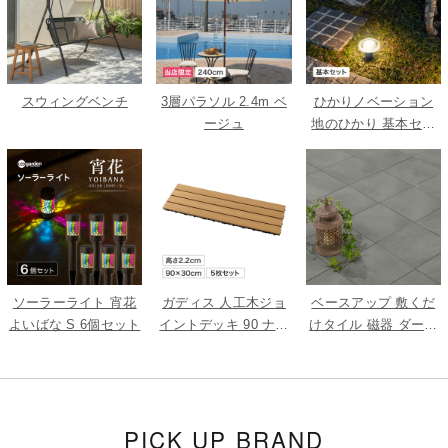
スウィングベンチ
3層パラソル 2.4m ベ
ひかりノベーション
ージュ
地のひかり 基本セッ
ト
ソーラーライト 宵花
ガディス 人工木ジョ
ベースアップ 敷くだ
よいばな S 6個セット
イントデッキ 90 ナチ
けタイル 磁器 ダーク
ュラル 5枚組
グレー 9枚組
PICK UP BRAND