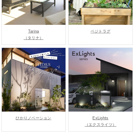
Tarina
ベジトラグ
（タリナ）
ひかりノベーション
ExLights
（エクスライツ）