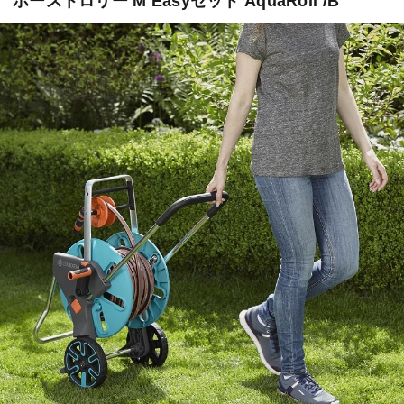
ホーストロリー M Easyセット AquaRoll /B