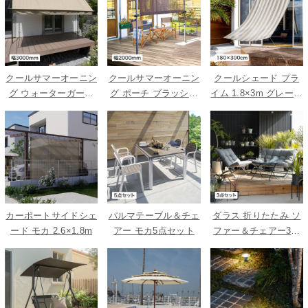
クールサマーオーニン
クールサマーオーニン
クールシェード プラ
グ ウォーターガード
グ ポーチ ブラッシュ
イム 1.8×3m グレース
ベージュ 3000
ウッド 2000
トライプ
カーポートサイドシェ
パルマテーブル＆チェ
ダラス 折りたたみ ソ
ード モカ 2.6×1.8m
アー モカ5点セット
ファー＆チェアー3点
セット