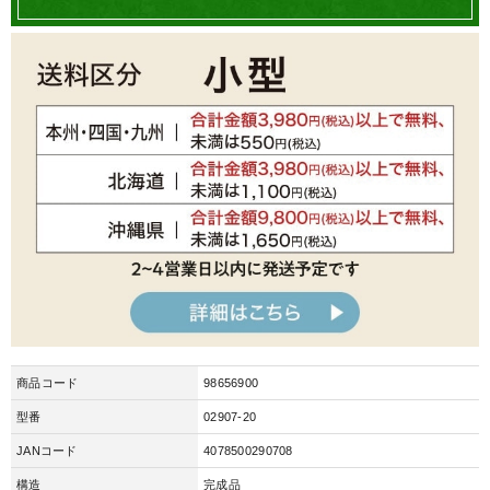
商品コード
98656900
型番
02907-20
JANコード
4078500290708
構造
完成品