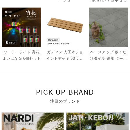
ージュ
地のひかり 基本セッ
ト
ソーラーライト 宵花
ガディス 人工木ジョ
ベースアップ 敷くだ
よいばな S 6個セット
イントデッキ 90 ナチ
けタイル 磁器 ダーク
ュラル 5枚組
グレー 9枚組
PICK UP BRAND
注目のブランド