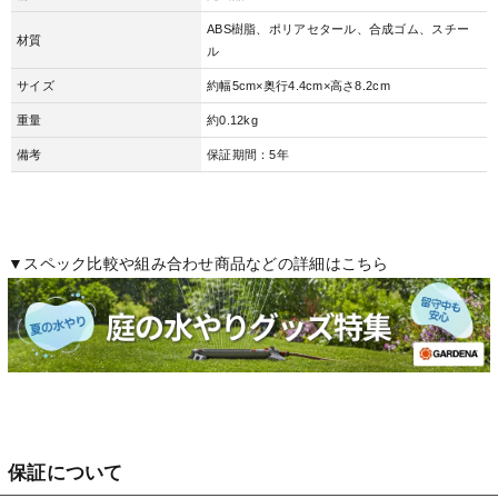
ABS樹脂、ポリアセタール、合成ゴム、スチー
材質
ル
サイズ
約幅5cm×奥行4.4cm×高さ8.2cm
重量
約0.12kg
備考
保証期間：5年
▼スペック比較や組み合わせ商品などの詳細はこちら
保証について