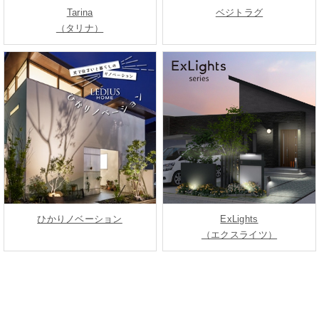
Tarina
ベジトラグ
（タリナ）
ひかりノベーション
ExLights
（エクスライツ）