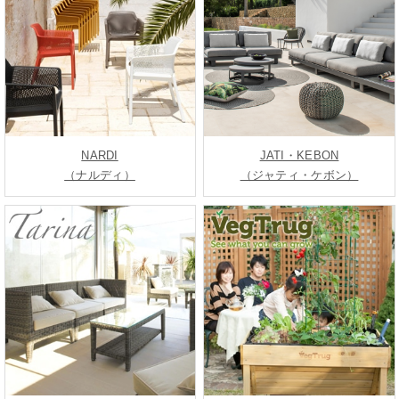
NARDI
JATI・KEBON
（ナルディ）
（ジャティ・ケボン）