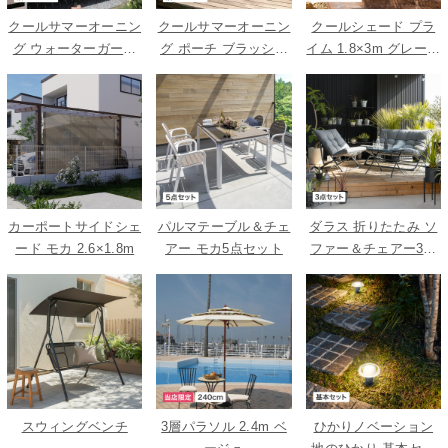
クールサマーオーニン
クールサマーオーニン
クールシェード プラ
グ ウォーターガード
グ ポーチ ブラッシュ
イム 1.8×3m グレース
ベージュ 3000
ウッド 2000
トライプ
カーポートサイドシェ
パルマテーブル＆チェ
ダラス 折りたたみ ソ
ード モカ 2.6×1.8m
アー モカ5点セット
ファー＆チェアー3点
セット
スウィングベンチ
3層パラソル 2.4m ベ
ひかりノベーション