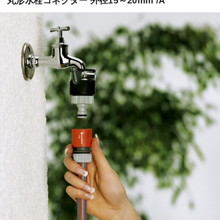
丸形水栓コネクター 外径15～20mm /A