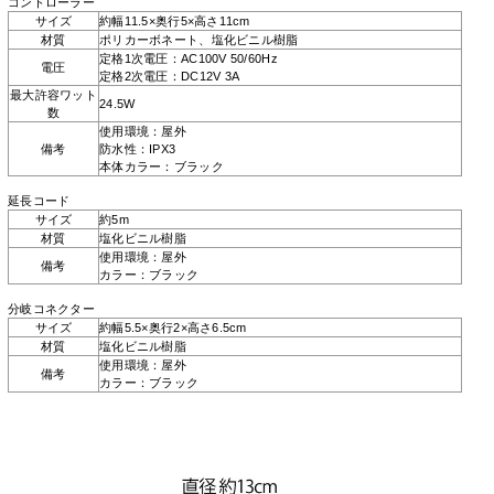
コントローラー
サイズ
約幅11.5×奥行5×高さ11cm
材質
ポリカーボネート、塩化ビニル樹脂
定格1次電圧：AC100V 50/60Hz
電圧
定格2次電圧：DC12V 3A
最大許容ワット
24.5W
数
使用環境：屋外
備考
防水性：IPX3
本体カラー：ブラック
延長コード
サイズ
約5m
材質
塩化ビニル樹脂
使用環境：屋外
備考
カラー：ブラック
分岐コネクター
サイズ
約幅5.5×奥行2×高さ6.5cm
材質
塩化ビニル樹脂
使用環境：屋外
備考
カラー：ブラック