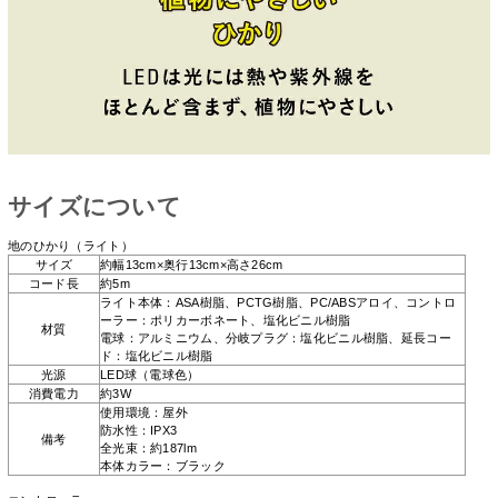
サイズについて
地のひかり（ライト）
サイズ
約幅13cm×奥行13cm×高さ26cm
コード長
約5m
ライト本体：ASA樹脂、PCTG樹脂、PC/ABSアロイ、コントロ
ーラー：ポリカーボネート、塩化ビニル樹脂
材質
電球：アルミニウム、分岐プラグ：塩化ビニル樹脂、延長コー
ド：塩化ビニル樹脂
光源
LED球（電球色）
消費電力
約3W
使用環境：屋外
防水性：IPX3
備考
全光束：約187lm
本体カラー：ブラック