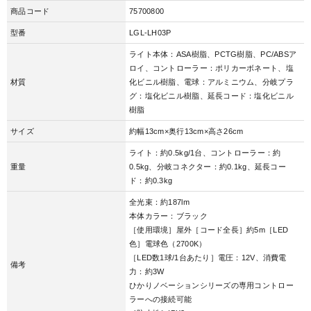
商品コード
75700800
型番
LGL-LH03P
ライト本体：ASA樹脂、PCTG樹脂、PC/ABSア
ロイ、コントローラー：ポリカーボネート、塩
材質
化ビニル樹脂、電球：アルミニウム、分岐プラ
グ：塩化ビニル樹脂、延長コード：塩化ビニル
樹脂
サイズ
約幅13cm×奥行13cm×高さ26cm
ライト：約0.5kg/1台、コントローラー：約
重量
0.5kg、分岐コネクター：約0.1kg、延長コー
ド：約0.3kg
全光束：約187lm
本体カラー：ブラック
［使用環境］屋外［コード全長］約5m［LED
色］電球色（2700K）
［LED数1球/1台あたり］電圧：12V、消費電
備考
力：約3W
ひかりノベーションシリーズの専用コントロー
ラーへの接続可能