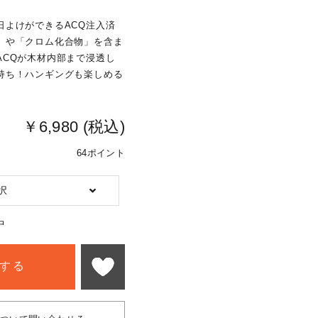
日よけができるACQ注入済
」や「クロム化合物」を含ま
ACQが木材内部まで浸透し
持ち！ハンギングも楽しめる
￥6,980 (税込)
64ポイント
択
中
する