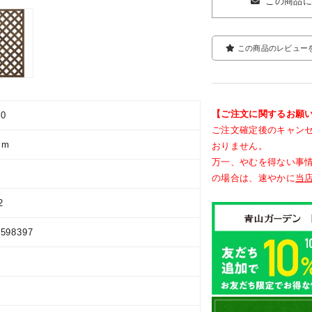
この商品
この商品のレビュー
【ご注文に関するお願
00
ご注文確定後のキャン
cm
おりません。
万一、やむを得ない事
の場合は、速やかに
当
2
9598397