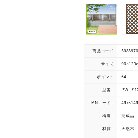
商品コード
598397
サイズ
90×120
ポイント
64
型番 :
PWL-91
JANコード :
497514
構造 :
完成品
材質 :
天然木