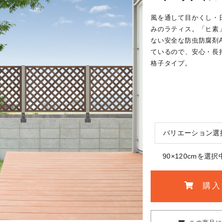
風を通して目かくし・
みのラティス。「ヒ素
ない安全な防虫防腐剤
ているので、安心・長
格子タイプ。
バリエーション選
90×120cmを選択
購入