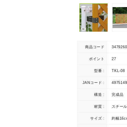
商品コード
347926
ポイント
27
型番 :
TKL-08
JANコード :
497514
構造 :
完成品
材質 :
スチー
サイズ :
約幅16c