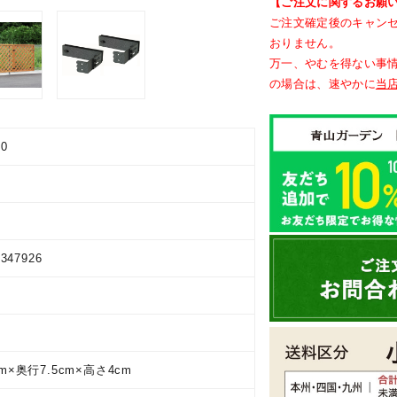
【ご注文に関するお願
ご注文確定後のキャン
おりません。
万一、やむを得ない事
の場合は、速やかに
当
00
9347926
ル
m×奥行7.5cm×高さ4cm