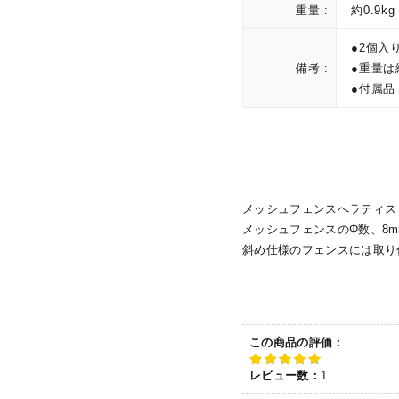
重量 :
約0.9kg
●2個入
備考 :
●重量は
●付属品
メッシュフェンスへラティス
メッシュフェンスのΦ数、8
斜め仕様のフェンスには取り
この商品の評価：
レビュー数：
1