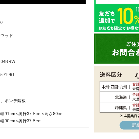
00
ンウッド
T04BRW
9591961
ル、ボンデ鋼板
91cm×奥行37.5cm×高さ80cm
90cm×奥行37.5cm