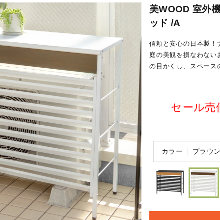
美WOOD 室外
ッド /A
信頼と安心の日本製！
庭の美観を損なわない
の目かくし、スペース
セール売価 
カラー
ブラウ