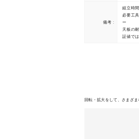
組立時間
必要工
備考 :
ー
天板の耐
証値で
回転・拡大をして、さまざま