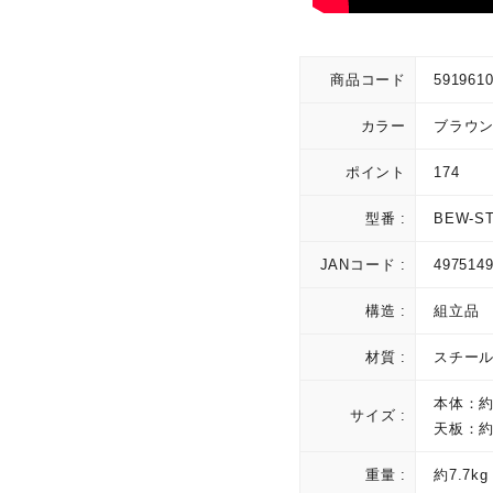
商品コード
591961
カラー
ブラウ
ポイント
174
型番 :
BEW-S
JANコード :
497514
構造 :
組立品
材質 :
スチー
本体：約幅
サイズ :
天板：約幅
重量 :
約7.7kg