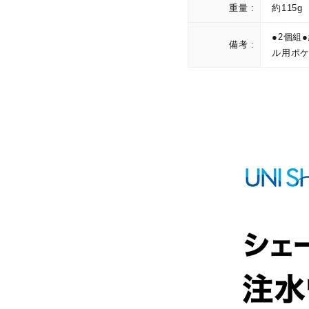
重量 :
約115g
●2個組
備考 :
ル用ポケ