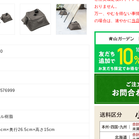
おりません。
万一、やむを得ない事
の場合は、速やかに
当
00
9576999
ニル樹脂
5cm×奥行26.5cm×高さ15cm