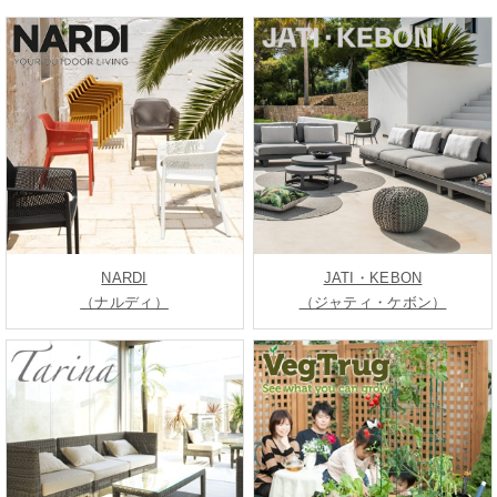
NARDI
JATI・KEBON
（ナルディ）
（ジャティ・ケボン）