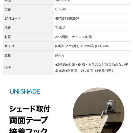
型番
CLF-03
JANコード
4975149582907
構造
完成品
材質
ABS樹脂・ナイロン樹脂
サイズ
約幅5.6cm×奥行3.6cm×高さ11.7cm
重量
約23g
●2個組●金属・樹脂・ガラスなどの凹凸のない平
備考
滑面用●耐荷重：2kgまで（2個取付時）