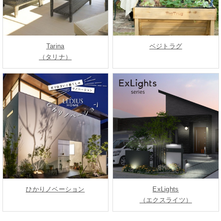
Tarina
ベジトラグ
（タリナ）
ひかりノベーション
ExLights
（エクスライツ）