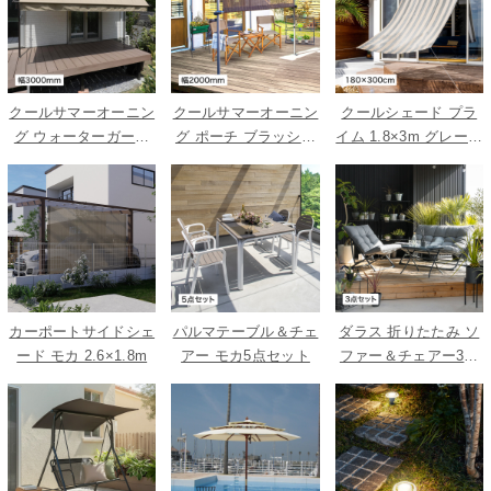
クールサマーオーニン
クールサマーオーニン
クールシェード プラ
グ ウォーターガード
グ ポーチ ブラッシュ
イム 1.8×3m グレース
ベージュ 3000
ウッド 2000
トライプ
カーポートサイドシェ
パルマテーブル＆チェ
ダラス 折りたたみ ソ
ード モカ 2.6×1.8m
アー モカ5点セット
ファー＆チェアー3点
セット