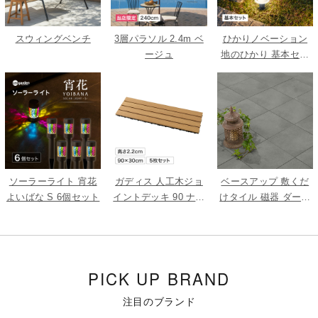
スウィングベンチ
3層パラソル 2.4m ベ
ひかりノベーション
ージュ
地のひかり 基本セッ
ト
ソーラーライト 宵花
ガディス 人工木ジョ
ベースアップ 敷くだ
よいばな S 6個セット
イントデッキ 90 ナチ
けタイル 磁器 ダーク
ュラル 5枚組
グレー 9枚組
PICK UP BRAND
注目のブランド