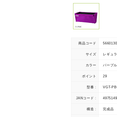
商品コード
566013
サイズ
レギュ
カラー
パープ
ポイント
29
型番 :
VGT-PB
JANコード :
497514
構造 :
完成品