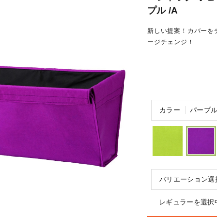
プル /A
新しい提案！カバーを
ージチェンジ！
カラー
パープ
バリエーション選
レギュラーを選択