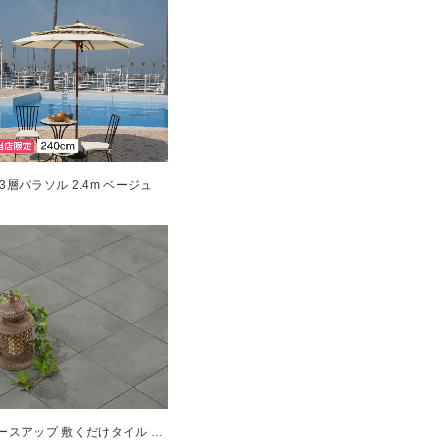
3層パラソル 2.4m ベージュ
ベースアップ 敷くだけタイル 磁器 ダークグレー 9枚組