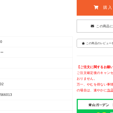
購入
この商品
00
この商品のレビュー
ラー
ル
【ご注文に関するお願
ご注文確定後のキャン
おりません。
02
万一、やむを得ない事
の場合は、速やかに
当
9566013