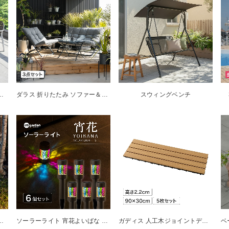
＆チェアー モカ5点セット
ダラス 折りたたみ ソファー＆チェアー3点セット
スウィングベンチ
ョン 地のひかり 基本セット
ソーラーライト 宵花よいばな S 6個セット
ガディス 人工木ジョイントデッキ 90 ナチュラル 5枚組