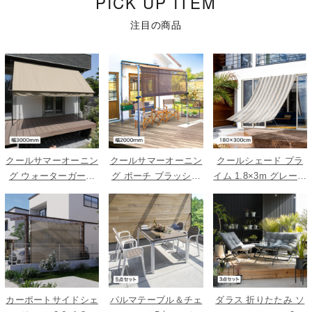
PICK UP ITEM
注目の商品
クールサマーオーニン
クールサマーオーニン
クールシェード プラ
グ ウォーターガード
グ ポーチ ブラッシュ
イム 1.8×3m グレース
ベージュ 3000
ウッド 2000
トライプ
カーポートサイドシェ
パルマテーブル＆チェ
ダラス 折りたたみ ソ