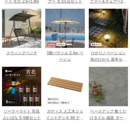
ード モカ 2.6×1.8m
アー モカ5点セット
ファー＆チェアー3点
セット
スウィングベンチ
3層パラソル 2.4m ベ
ひかりノベーション
ージュ
地のひかり 基本セッ
ト
ソーラーライト 宵花
ガディス 人工木ジョ
ベースアップ 敷くだ
よいばな S 6個セット
イントデッキ 90 ナチ
けタイル 磁器 ダーク
ュラル 5枚組
グレー 9枚組