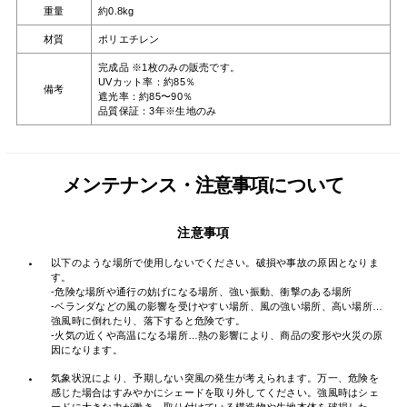
重量
約0.8kg
材質
ポリエチレン
完成品 ※1枚のみの販売です。
UVカット率：約85％
備考
遮光率：約85〜90％
品質保証：3年※生地のみ
メンテナンス・注意事項について
注意事項
・
以下のような場所で使用しないでください。破損や事故の原因となりま
す。
-危険な場所や通行の妨げになる場所、強い振動、衝撃のある場所
-ベランダなどの風の影響を受けやすい場所、風の強い場所、高い場所…
強風時に倒れたり、落下すると危険です。
-火気の近くや高温になる場所…熱の影響により、商品の変形や火災の原
因になります。
・
気象状況により、予期しない突風の発生が考えられます。万一、危険を
感じた場合はすみやかにシェードを取り外してください。強風時はシェ
ードに大きな力が働き、取り付けている構造物や生地本体を破損した