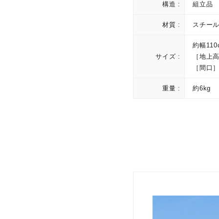
構造 :
組立品
材質 :
スチー
約幅110
サイズ :
［地上高
［間口］約
重量 :
約6kg