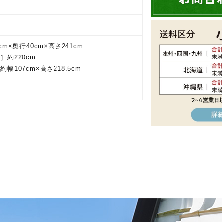
ル
cm×奥行40cm×高さ241cm
］約220cm
幅107cm×高さ218.5cm