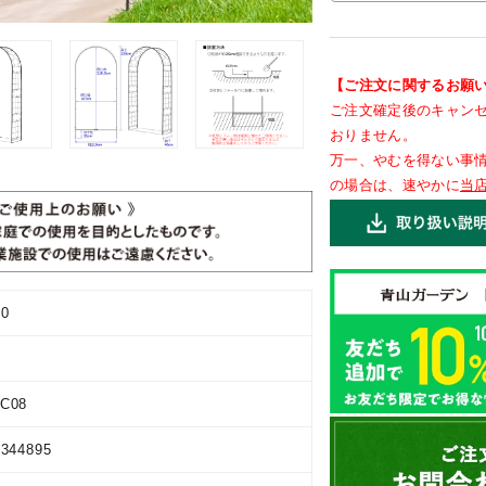
【ご注文に関するお願
ご注文確定後のキャン
おりません。
万一、やむを得ない事
の場合は、速やかに
当
00
C08
9344895