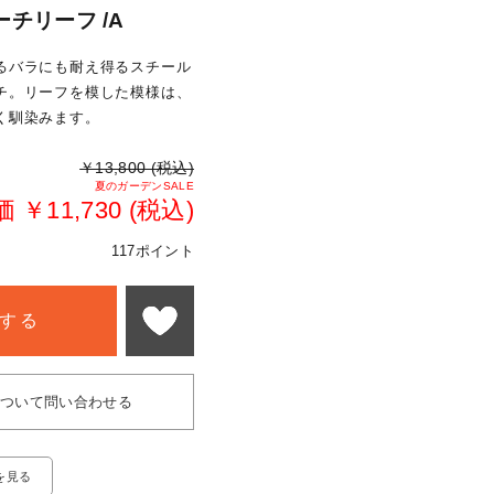
チリーフ /A
るバラにも耐え得るスチール
チ。リーフを模した模様は、
く馴染みます。
￥13,800 (税込)
夏のガーデンSALE
￥11,730 (税込)
117ポイント
する
について問い合わせる
を見る