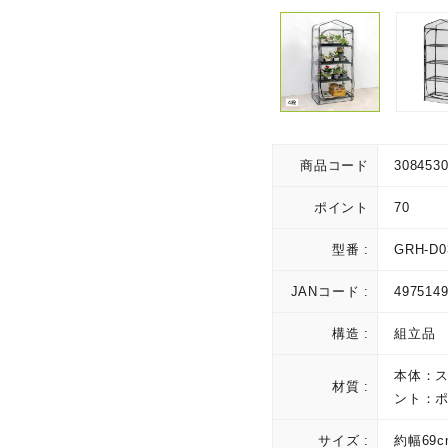
商品コード
308453
ポイント
70
型番 :
GRH-D0
JANコード :
497514
構造 :
組立品
本体：
材質 :
ント：
サイズ :
約幅69c