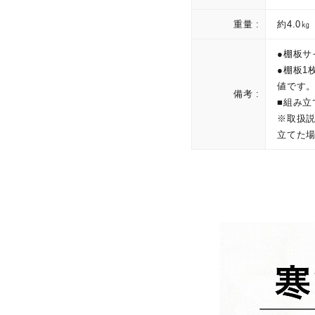
重量 :
約4.0㎏
●棚板サ
●棚板1
値です
備考 :
■組み立
※取扱説
立てた