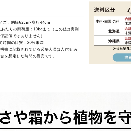
イズ：約幅62cm×奥行44cm
枚あたりの耐荷重：10kgまで（この値は実測
。保証値ではありません）
て時間の目安：20分未満
明書に記載されている必要人員(1人)で組み
場合を想定した時間の目安です。