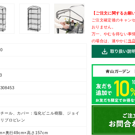
【ご注文に関するお願
ご注文確定後のキャン
おりません。
万一、やむを得ない事
の場合は、速やかに
当
00
3
9308453
スチール、カバー：塩化ビニル樹脂、ジョイ
ポリプロピレン
m×奥行49cm×高さ157cm