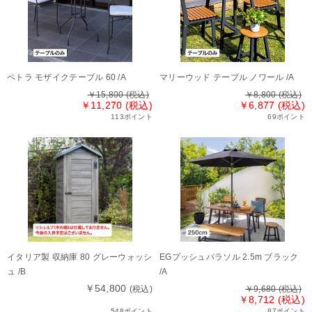
ペトラ モザイクテーブル 60 /A
マリーウッド テーブル ノワール /A
￥15,800
(税込)
￥8,800
(税込)
￥11,270 (税込)
￥6,877 (税込)
113ポイント
69ポイント
イタリア製 収納庫 80 グレーウォッシ
EGプッシュパラソル 2.5m ブラック
ュ /B
/A
￥54,800
(税込)
￥9,680
(税込)
￥8,712 (税込)
548ポイント
87ポイント