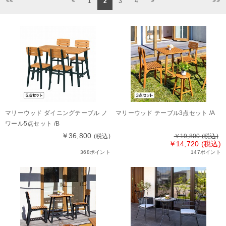
<
1
2
3
4
>
<<
>>
マリーウッド ダイニングテーブル ノ
マリーウッド テーブル3点セット /A
ワール5点セット /B
￥36,800
(税込)
￥19,800
(税込)
￥14,720 (税込)
368ポイント
147ポイント