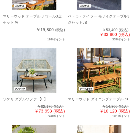
マリーウッド テーブル ノワール3点
ペトラ・テイラー モザイクテーブル3
セット /A
点セット /B
￥19,800
(税込)
￥53,400
(税込)
￥33,800 (税込)
198ポイント
338ポイント
ソケリ ダブルソファ 【E】
マリーウッド ダイニングテーブル /B
￥82,170
(税込)
￥14,800
(税込)
￥73,953 (税込)
￥10,120 (税込)
740ポイント
101ポイント