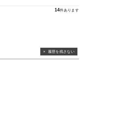
14
件あります
× 履歴を残さない