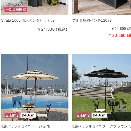
Strata 100L 雨水タンクセット /B
アルミ収納ベンチ120 /B
￥24,800 (
￥24,800 (税込)
￥23,560 (
3層パラソル 2.4m ベージュ /B
3層パラソル 2.4m ダークブラウン /