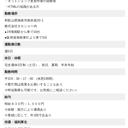
・ネットショップ更新作業の経験者
・HTMLの知識がある方
勤務場所
和歌山県海南市南赤坂20-1
株式会社タカショー内
●JR海南駅から車で10分
●阪和道海南東ICより車で5分
週勤務日数
週5日
休日・休暇
完全週休2日制（土日）、祝日、夏期、年末年始
勤務時間
平日8：30～17：00 （休憩1時間）
※繁忙期は残業をお願いすることもあり
※時短勤務も可能です。お気軽にご相談ください♪
給与
時給８３０円～１,０００円
※経験・能力により優遇あり
※業績に応じて、年2回寸志あり
待遇・福利厚生