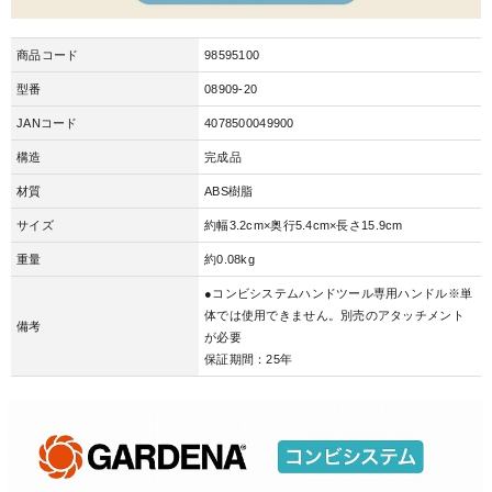
商品コード
98595100
型番
08909-20
JANコード
4078500049900
構造
完成品
材質
ABS樹脂
サイズ
約幅3.2cm×奥行5.4cm×長さ15.9cm
重量
約0.08kg
●コンビシステムハンドツール専用ハンドル※単
体では使用できません。別売のアタッチメント
備考
が必要
保証期間：25年