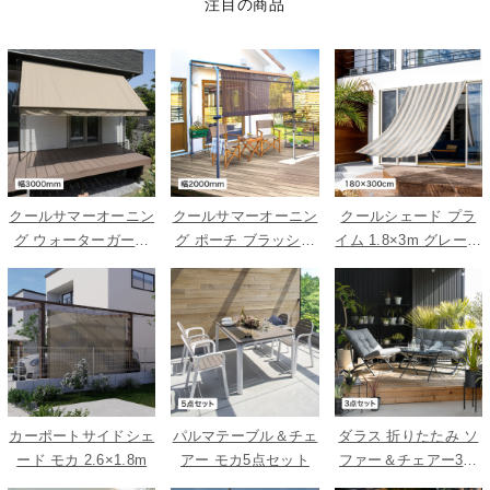
注目の商品
クールサマーオーニン
クールサマーオーニン
クールシェード プラ
グ ウォーターガード
グ ポーチ ブラッシュ
イム 1.8×3m グレース
ベージュ 3000
ウッド 2000
トライプ
カーポートサイドシェ
パルマテーブル＆チェ
ダラス 折りたたみ ソ
ード モカ 2.6×1.8m
アー モカ5点セット
ファー＆チェアー3点
セット