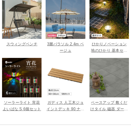
スウィングベンチ
3層パラソル 2.4m ベ
ひかりノベーション
ージュ
地のひかり 基本セッ
ト
ソーラーライト 宵花
ガディス 人工木ジョ
ベースアップ 敷くだ
よいばな S 6個セット
イントデッキ 90 ナチ
けタイル 磁器 ダーク
ュラル 5枚組
グレー 9枚組