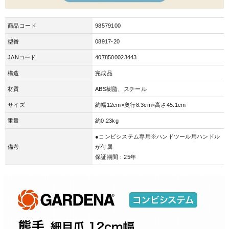
商品コード
98579100
型番
08917-20
JANコード
4078500023443
構造
完成品
材質
ABS樹脂、スチール
サイズ
約幅12cm×奥行8.3cm×高さ45.1cm
重量
約0.23kg
●コンビシステム専用※ハンドツール用ハンドル
備考
が付属
保証期間：25年