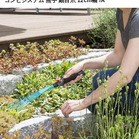
コンビシステム 熊手 細目爪 12cm幅 /A