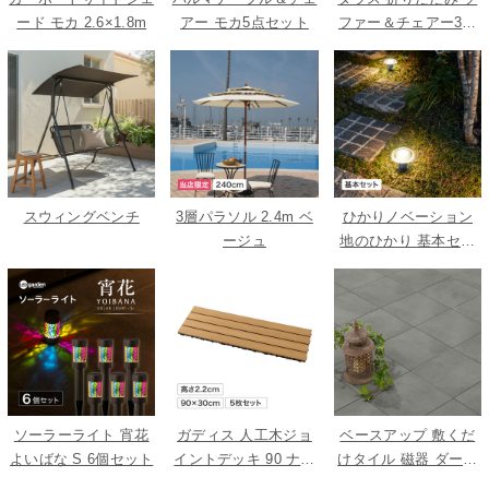
ード モカ 2.6×1.8m
アー モカ5点セット
ファー＆チェアー3点
セット
スウィングベンチ
3層パラソル 2.4m ベ
ひかりノベーション
ージュ
地のひかり 基本セッ
ト
ソーラーライト 宵花
ガディス 人工木ジョ
ベースアップ 敷くだ
よいばな S 6個セット
イントデッキ 90 ナチ
けタイル 磁器 ダーク
ュラル 5枚組
グレー 9枚組