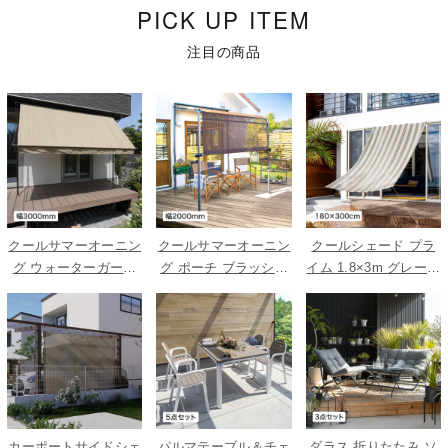
PICK UP ITEM
注目の商品
クールサマーオーニン
クールサマーオーニン
クールシェード プラ
グ ウォーターガード
グ ポーチ ブラッシュ
イム 1.8×3m グレース
ベージュ 3000
ウッド 2000
トライプ
カーポートサイドシェ
パルマテーブル＆チェ
ダラス 折りたたみ ソ