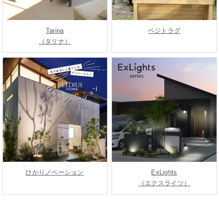
Tarina
ベジトラグ
（タリナ）
ひかりノベーション
ExLights
（エクスライツ）