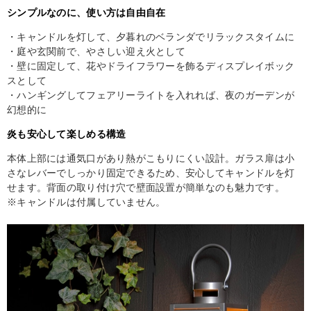
シンプルなのに、使い方は自由自在
・キャンドルを灯して、夕暮れのベランダでリラックスタイムに
・庭や玄関前で、やさしい迎え火として
・壁に固定して、花やドライフラワーを飾るディスプレイボック
スとして
・ハンギングしてフェアリーライトを入れれば、夜のガーデンが
幻想的に
炎も安心して楽しめる構造
本体上部には通気口があり熱がこもりにくい設計。ガラス扉は小
さなレバーでしっかり固定できるため、安心してキャンドルを灯
せます。背面の取り付け穴で壁面設置が簡単なのも魅力です。
※キャンドルは付属していません。