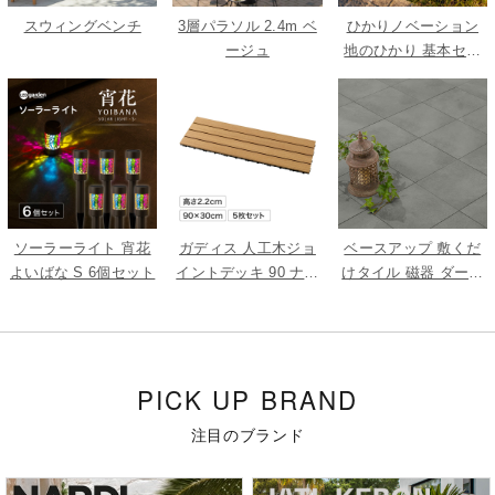
スウィングベンチ
3層パラソル 2.4m ベ
ひかりノベーション
ージュ
地のひかり 基本セッ
ト
ソーラーライト 宵花
ガディス 人工木ジョ
ベースアップ 敷くだ
よいばな S 6個セット
イントデッキ 90 ナチ
けタイル 磁器 ダーク
ュラル 5枚組
グレー 9枚組
PICK UP BRAND
注目のブランド