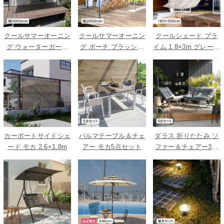
クールサマーオーニン
クールサマーオーニン
クールシェード プラ
グ ウォーターガード
グ ポーチ ブラッシュ
イム 1.8×3m グレース
ベージュ 3000
ウッド 2000
トライプ
カーポートサイドシェ
パルマテーブル＆チェ
ダラス 折りたたみ ソ
ード モカ 2.6×1.8m
アー モカ5点セット
ファー＆チェアー3点
セット