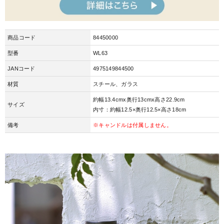
商品コード
84450000
型番
WL63
JANコード
4975149844500
材質
スチール、ガラス
約幅13.4cmx奥行13cmx高さ22.9cm
サイズ
内寸：約幅12.5×奥行12.5×高さ18cm
備考
※キャンドルは付属しません。