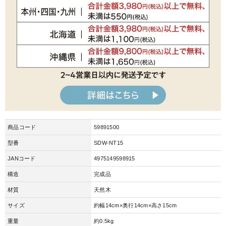
商品コード
59891500
型番
SDW-NT15
JANコード
4975149598915
構造
完成品
材質
天然木
サイズ
約幅14cm×奥行14cm×高さ15cm
重量
約0.5kg