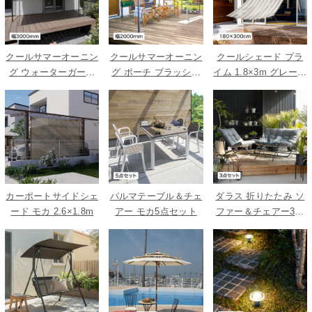
クールサマーオーニン
クールサマーオーニン
クールシェード プラ
グ ウォーターガード
グ ポーチ ブラッシュ
イム 1.8×3m グレース
ベージュ 3000
ウッド 2000
トライプ
カーポートサイドシェ
パルマテーブル＆チェ
ダラス 折りたたみ ソ
ード モカ 2.6×1.8m
アー モカ5点セット
ファー＆チェアー3点
セット