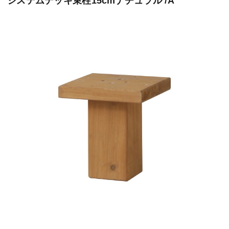
システムデッキ束柱15cmナチュラル /A