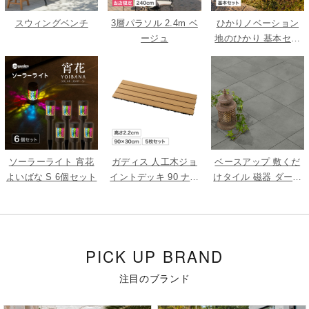
スウィングベンチ
3層パラソル 2.4m ベ
ひかりノベーション
ージュ
地のひかり 基本セッ
ト
ソーラーライト 宵花
ガディス 人工木ジョ
ベースアップ 敷くだ
よいばな S 6個セット
イントデッキ 90 ナチ
けタイル 磁器 ダーク
ュラル 5枚組
グレー 9枚組
PICK UP BRAND
注目のブランド