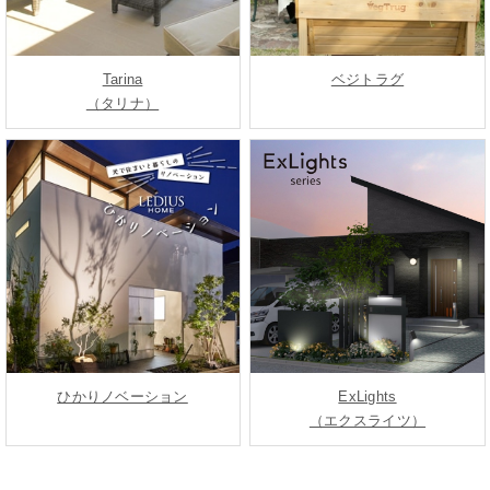
Tarina
ベジトラグ
（タリナ）
ひかりノベーション
ExLights
（エクスライツ）