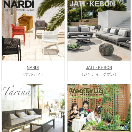
NARDI
JATI・KEBON
（ナルディ）
（ジャティ・ケボン）