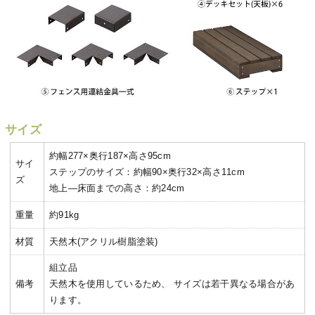
サイズ
約幅277×奥行187×高さ95cm
サイ
ステップのサイズ：約幅90×奥行32×高さ11cm
ズ
地上―床面までの高さ：約24cm
重量
約91kg
材質
天然木(アクリル樹脂塗装)
組立品
備考
天然木を使用しているため、 サイズは若干異なる場合があ
ります。