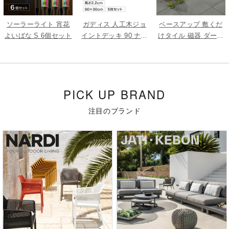
ソーラーライト 宵花
ガディス 人工木ジョ
ベースアップ 敷くだ
よいばな S 6個セット
イントデッキ 90 ナチ
けタイル 磁器 ダーク
ュラル 5枚組
グレー 9枚組
PICK UP BRAND
注目のブランド