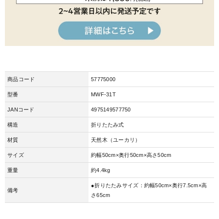
商品コード
57775000
型番
MWF-31T
JANコード
4975149577750
構造
折りたたみ式
材質
天然木（ユーカリ）
サイズ
約幅50cm×奥行50cm×高さ50cm
重量
約4.4kg
●折りたたみサイズ：約幅50cm×奥行7.5cm×高
備考
さ65cm