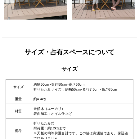
サイズ・占有スペースについて
サイズ
約幅50cm×奥行50cm×高さ50cm
サイズ
折りたたみサイズ：約幅50cm×奥行7.5cm×高さ65cm
重量
約4.4kg
天然木（ユーカリ）
材質
表面加工：オイル仕上げ
折りたたみ式
耐荷重：約12kgまで
備考
※天板の均等荷重合計です。この値は実測値であり、保証値
ではありません。