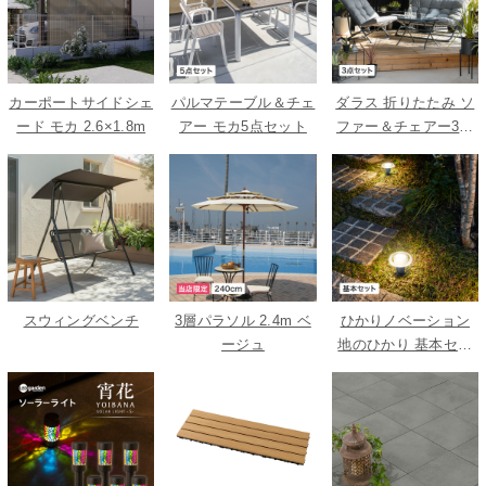
カーポートサイドシェ
パルマテーブル＆チェ
ダラス 折りたたみ ソ
ード モカ 2.6×1.8m
アー モカ5点セット
ファー＆チェアー3点
セット
スウィングベンチ
3層パラソル 2.4m ベ
ひかりノベーション
ージュ
地のひかり 基本セッ
ト