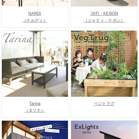
NARDI
JATI・KEBON
（ナルディ）
（ジャティ・ケボン）
Tarina
ベジトラグ
（タリナ）