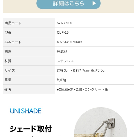
商品コード
57660900
型番
CLF-15
JANコード
4975149576609
構造
完成品
材質
ステンレス
サイズ
約幅3cm×奥行7.7cm×高さ3.5cm
重量
約67g
備考
●2個組●木･金属･コンクリート用