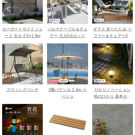
カーポートサイドシェ
パルマテーブル＆チェ
ダラス 折りたたみ ソ
ード モカ 2.6×1.8m
アー モカ5点セット
ファー＆チェアー3点
セット
スウィングベンチ
3層パラソル 2.4m ベ
ひかりノベーション
ージュ
地のひかり 基本セッ
ト