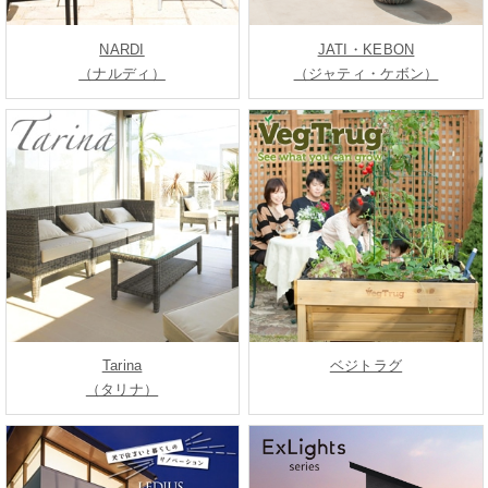
NARDI
JATI・KEBON
（ナルディ）
（ジャティ・ケボン）
Tarina
ベジトラグ
（タリナ）