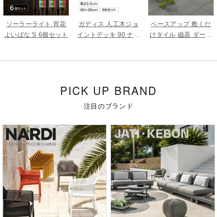
ソーラーライト 宵花
ガディス 人工木ジョ
ベースアップ 敷くだ
よいばな S 6個セット
イントデッキ 90 ナチ
けタイル 磁器 ダーク
ュラル 5枚組
グレー 9枚組
PICK UP BRAND
注目のブランド