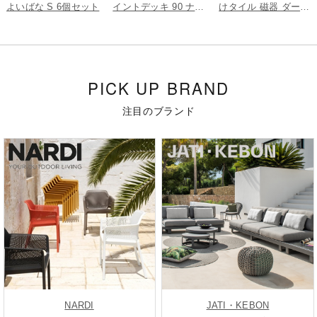
よいばな S 6個セット
イントデッキ 90 ナチ
けタイル 磁器 ダーク
ュラル 5枚組
グレー 9枚組
PICK UP BRAND
注目のブランド
NARDI
JATI・KEBON