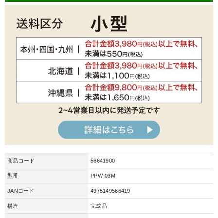
商品コード
56641900
型番
PPW-03M
JANコード
4975149566419
構造
完成品