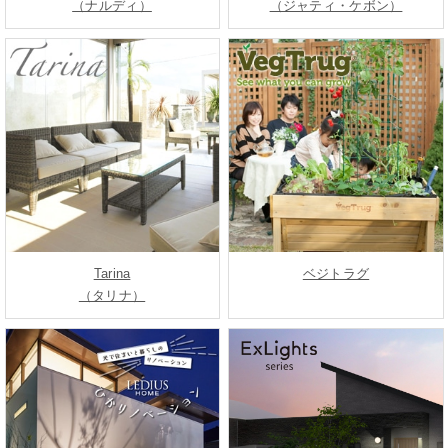
（ナルディ）
（ジャティ・ケボン）
Tarina
ベジトラグ
（タリナ）