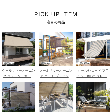
PICK UP ITEM
注目の商品
クールサマーオーニン
クールサマーオーニン
クールシェード プラ
グ ウォーターガード
グ ポーチ ブラッシュ
イム 1.8×3m グレース
ベージュ 3000
ウッド 2000
トライプ