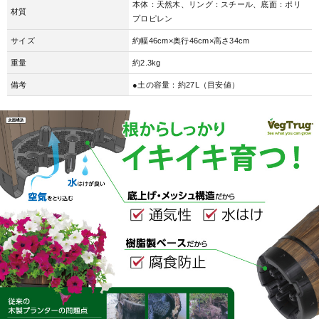
本体：天然木、リング：スチール、底面：ポリ
材質
プロピレン
サイズ
約幅46cm×奥行46cm×高さ34cm
重量
約2.3kg
備考
●土の容量：約27L（目安値）