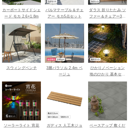
カーポートサイドシェ
パルマテーブル＆チェ
ダラス 折りたたみ ソ
ード モカ 2.6×1.8m
アー モカ5点セット
ファー＆チェアー3点
セット
スウィングベンチ
3層パラソル 2.4m ベ
ひかりノベーション
ージュ
地のひかり 基本セッ
ト
ソーラーライト 宵花
ガディス 人工木ジョ
ベースアップ 敷くだ