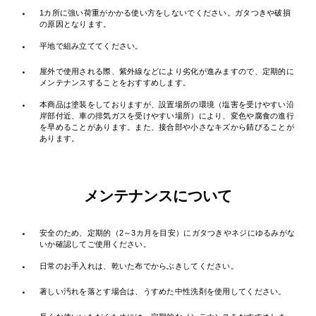
・
1カ所に強い荷重がかかる使い方をしないでください。ガタつきや破損
の原因となります。
・
平地で組み立ててください。
・
屋外で使用される際、紫外線などにより劣化が進みますので、定期的に
メンテナンスすることをおすすめします。
・
本商品は塗装をしておりますが、設置場所の環境（塩害を受けやすい沿
岸部付近、車の排気ガスを受けやすい場所）により、変色や腐食の進行
を早めることがあります。また、接合部や小さなキズから錆びることが
あります。
メンテナンスについて
・
安全のため、定期的（2～3カ月を目安）にガタつきやネジにゆるみがな
いか確認してご使用ください。
・
日常のお手入れは、乾いた布でからぶきしてください。
・
著しい汚れを落とす場合は、うすめた中性洗剤を使用してください。