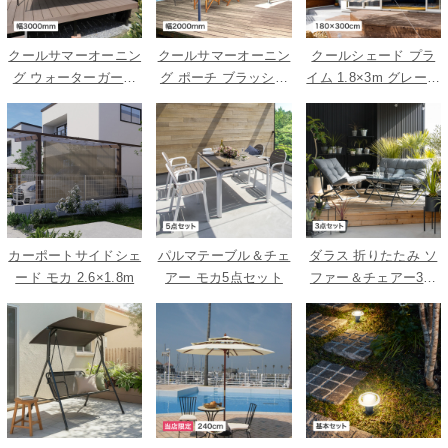
クールサマーオーニン
クールサマーオーニン
クールシェード プラ
グ ウォーターガード
グ ポーチ ブラッシュ
イム 1.8×3m グレース
ベージュ 3000
ウッド 2000
トライプ
カーポートサイドシェ
パルマテーブル＆チェ
ダラス 折りたたみ ソ
ード モカ 2.6×1.8m
アー モカ5点セット
ファー＆チェアー3点
セット