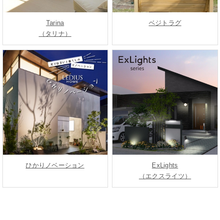
Tarina
ベジトラグ
（タリナ）
ひかりノベーション
ExLights
（エクスライツ）