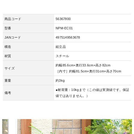
商品コード
56367800
型番
NPM-EC01
JANコード
4975149563678
構造
組立品
材質
スチール
約幅85.6cm×奥行33.6cm×高さ82cm
サイズ
［内寸］約幅81.5cm×奥行31cm×高さ70cm
重量
約3kg
●耐荷重：10kgまで（この値は実測値です。保証
備考
値ではありません。）