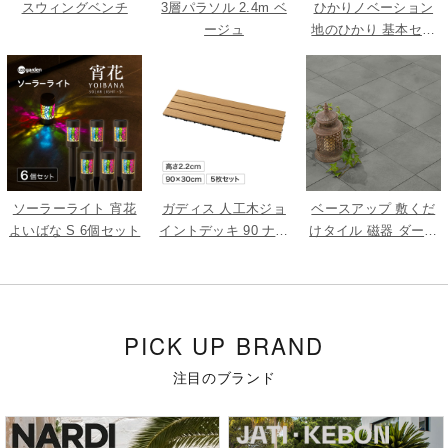
スウィングベンチ
3層パラソル 2.4m ベ
ひかりノベーション
ージュ
地のひかり 基本セッ
ト
ソーラーライト 宵花
ガディス 人工木ジョ
ベースアップ 敷くだ
よいばな S 6個セット
イントデッキ 90 ナチ
けタイル 磁器 ダーク
ュラル 5枚組
グレー 9枚組
PICK UP BRAND
注目のブランド