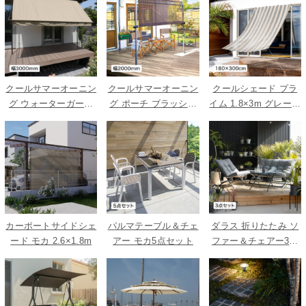
クールサマーオーニン
クールサマーオーニン
クールシェード プラ
グ ウォーターガード
グ ポーチ ブラッシュ
イム 1.8×3m グレース
ベージュ 3000
ウッド 2000
トライプ
カーポートサイドシェ
パルマテーブル＆チェ
ダラス 折りたたみ ソ
ード モカ 2.6×1.8m
アー モカ5点セット
ファー＆チェアー3点
セット