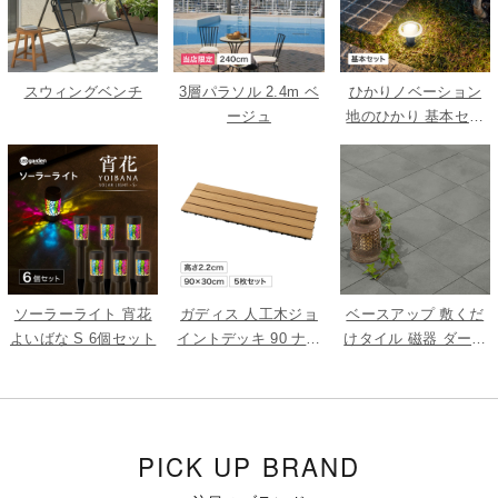
スウィングベンチ
3層パラソル 2.4m ベ
ひかりノベーション
ージュ
地のひかり 基本セッ
ト
ソーラーライト 宵花
ガディス 人工木ジョ
ベースアップ 敷くだ
よいばな S 6個セット
イントデッキ 90 ナチ
けタイル 磁器 ダーク
ュラル 5枚組
グレー 9枚組
PICK UP BRAND