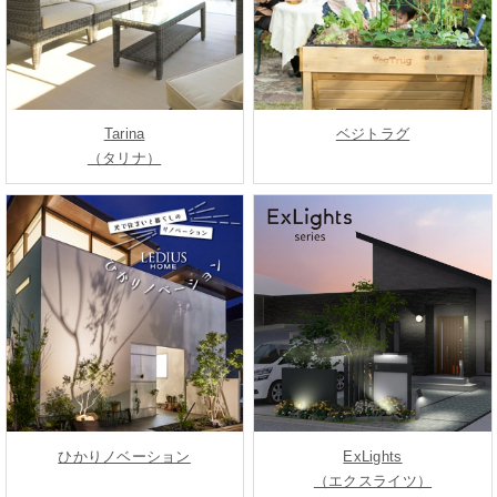
Tarina
ベジトラグ
（タリナ）
ひかりノベーション
ExLights
（エクスライツ）