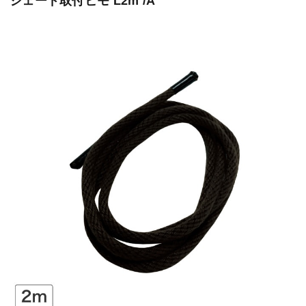
シェード取付ヒモ L2m /A