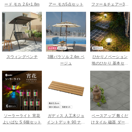
ード モカ 2.6×1.8m
アー モカ5点セット
ファー＆チェアー3点
セット
スウィングベンチ
3層パラソル 2.4m ベ
ひかりノベーション
ージュ
地のひかり 基本セッ
ト
ソーラーライト 宵花
ガディス 人工木ジョ
ベースアップ 敷くだ
よいばな S 6個セット
イントデッキ 90 ナチ
けタイル 磁器 ダーク
ュラル 5枚組
グレー 9枚組