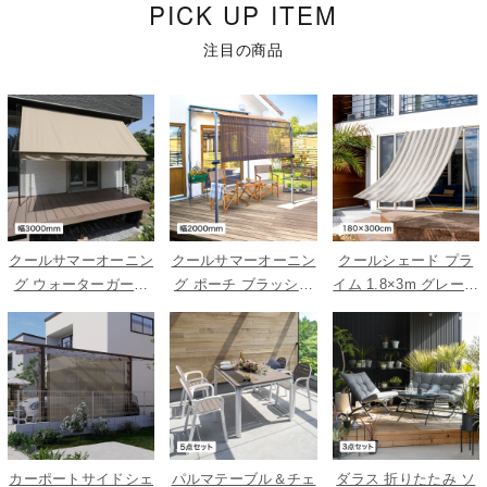
PICK UP ITEM
注目の商品
クールサマーオーニン
クールサマーオーニン
クールシェード プラ
グ ウォーターガード
グ ポーチ ブラッシュ
イム 1.8×3m グレース
ベージュ 3000
ウッド 2000
トライプ
カーポートサイドシェ
パルマテーブル＆チェ
ダラス 折りたたみ ソ