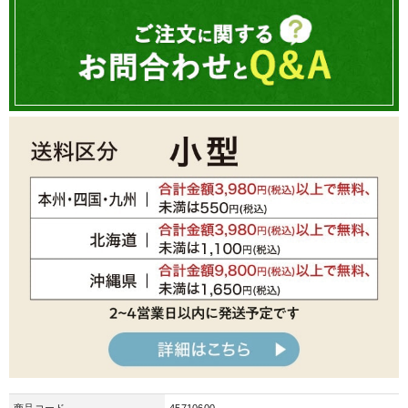
商品コード
45710600