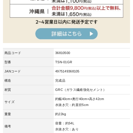
商品コード
36810500
型番
TSN-01GR
JANコード
4975149368105
構造
完成品
材質
GRC（ガラス繊維強化セメント）
約幅40cm×奥行40cm×高さ42cm
サイズ
水抜き穴：約直径5cm
重量
約22kg
容量：約54L
備考
水抜き穴：あり