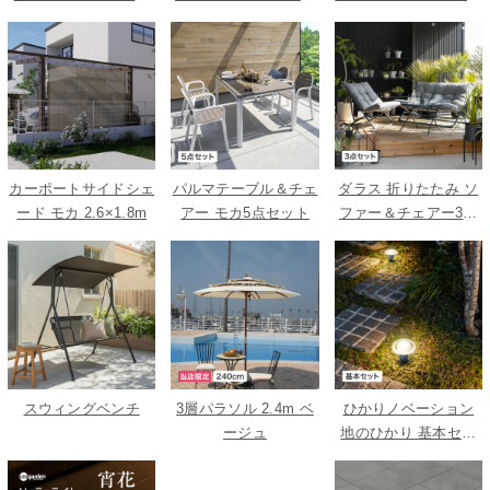
ベージュ 3000
ウッド 2000
トライプ
カーポートサイドシェ
パルマテーブル＆チェ
ダラス 折りたたみ ソ
ード モカ 2.6×1.8m
アー モカ5点セット
ファー＆チェアー3点
セット
スウィングベンチ
3層パラソル 2.4m ベ
ひかりノベーション
ージュ
地のひかり 基本セッ
ト