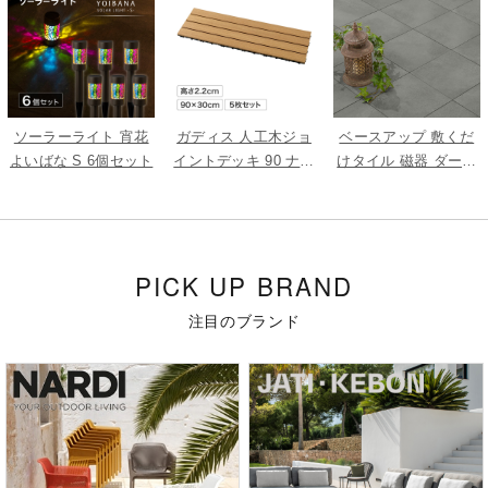
ソーラーライト 宵花
ガディス 人工木ジョ
ベースアップ 敷くだ
よいばな S 6個セット
イントデッキ 90 ナチ
けタイル 磁器 ダーク
ュラル 5枚組
グレー 9枚組
PICK UP BRAND
注目のブランド