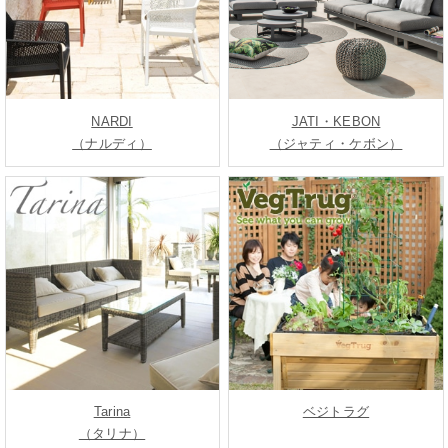
NARDI
JATI・KEBON
（ナルディ）
（ジャティ・ケボン）
Tarina
ベジトラグ
（タリナ）