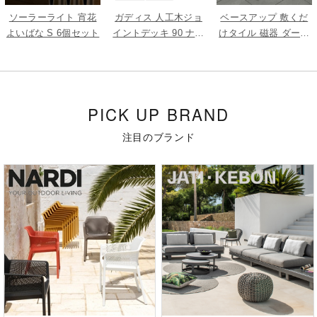
ソーラーライト 宵花
ガディス 人工木ジョ
ベースアップ 敷くだ
よいばな S 6個セット
イントデッキ 90 ナチ
けタイル 磁器 ダーク
ュラル 5枚組
グレー 9枚組
PICK UP BRAND
注目のブランド