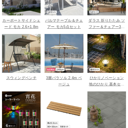
カーポートサイドシェ
パルマテーブル＆チェ
ダラス 折りたたみ ソ
ード モカ 2.6×1.8m
アー モカ5点セット
ファー＆チェアー3点
セット
スウィングベンチ
3層パラソル 2.4m ベ
ひかりノベーション
ージュ
地のひかり 基本セッ
ト