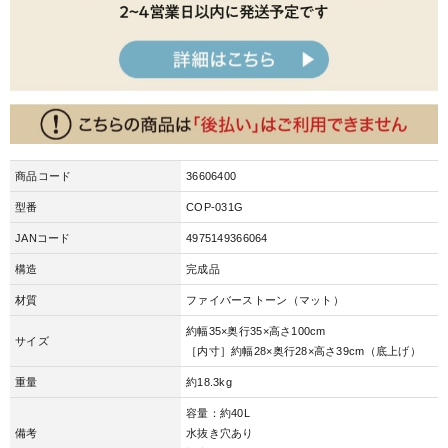
商品コード
36606400
型番
COP-031G
JANコード
4975149366064
構造
完成品
材質
ファイバーストーン（マット）
約幅35×奥行35×高さ100cm
サイズ
［内寸］約幅28×奥行28×高さ39cm（底上げ）
重量
約18.3kg
容量：約40L
備考
水抜き穴あり