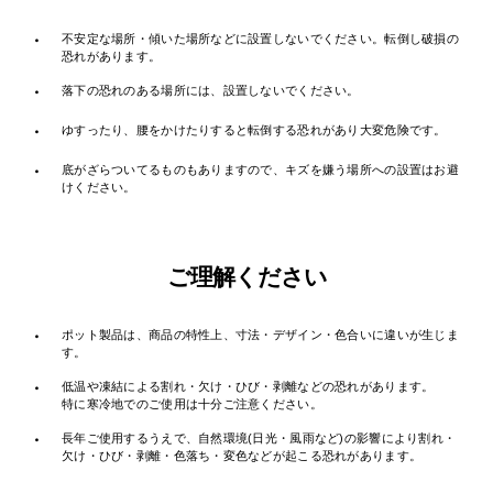
・
不安定な場所・傾いた場所などに設置しないでください。転倒し破損の
恐れがあります。
・
落下の恐れのある場所には、設置しないでください。
・
ゆすったり、腰をかけたりすると転倒する恐れがあり大変危険です。
・
底がざらついてるものもありますので、キズを嫌う場所への設置はお避
けください。
ご理解ください
・
ポット製品は、商品の特性上、寸法・デザイン・色合いに違いが生じま
す。
・
低温や凍結による割れ・欠け・ひび・剥離などの恐れがあります。
特に寒冷地でのご使用は十分ご注意ください。
・
長年ご使用するうえで、自然環境(日光・風雨など)の影響により割れ・
欠け・ひび・剥離・色落ち・変色などが起こる恐れがあります。