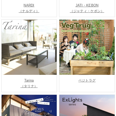
NARDI
JATI・KEBON
（ナルディ）
（ジャティ・ケボン）
Tarina
ベジトラグ
（タリナ）