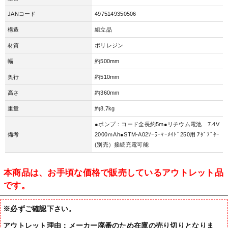
JANコード
4975149350506
構造
組立品
材質
ポリレジン
幅
約500mm
奥行
約510mm
高さ
約360mm
重量
約8.7kg
●ポンプ：コード全長約5m●リチウム電池 7.4V
備考
2000ｍAh●STM-A02ｿｰﾗｰﾏｰﾒｲﾄﾞ250用 ｱﾀﾞﾌﾟﾀｰ
(別売）接続充電可能
本商品は、お手頃な価格で販売しているアウトレット品
です。
※必ずご確認下さい。
アウトレット理由：メーカー廃番のため在庫の売り切りとなりま