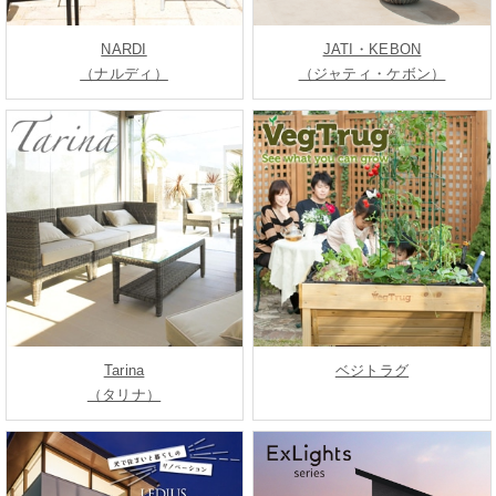
NARDI
JATI・KEBON
（ナルディ）
（ジャティ・ケボン）
Tarina
ベジトラグ
（タリナ）