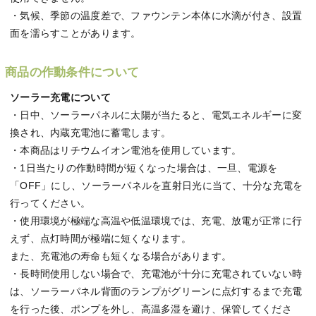
・気候、季節の温度差で、ファウンテン本体に水滴が付き、設置
面を濡らすことがあります。
商品の作動条件について
ソーラー充電について
・日中、ソーラーパネルに太陽が当たると、電気エネルギーに変
換され、内蔵充電池に蓄電します。
・本商品はリチウムイオン電池を使用しています。
・1日当たりの作動時間が短くなった場合は、一旦、電源を
「OFF」にし、ソーラーパネルを直射日光に当て、十分な充電を
行ってください。
・使用環境が極端な高温や低温環境では、充電、放電が正常に行
えず、点灯時間が極端に短くなります。
また、充電池の寿命も短くなる場合があります。
・長時間使用しない場合で、充電池が十分に充電されていない時
は、ソーラーパネル背面のランプがグリーンに点灯するまで充電
を行った後、ポンプを外し、高温多湿を避け、保管してくださ