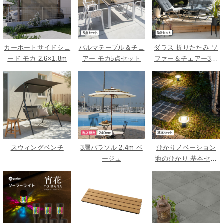
カーポートサイドシェ
パルマテーブル＆チェ
ダラス 折りたたみ ソ
ード モカ 2.6×1.8m
アー モカ5点セット
ファー＆チェアー3点
セット
スウィングベンチ
3層パラソル 2.4m ベ
ひかりノベーション
ージュ
地のひかり 基本セッ
ト