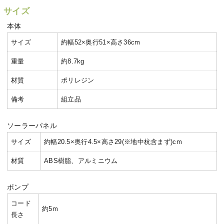
サイズ
本体
サイズ
約幅52×奥行51×高さ36cm
重量
約8.7kg
材質
ポリレジン
備考
組立品
ソーラーパネル
サイズ
約幅20.5×奥行4.5×高さ29(※地中杭含まず)cm
材質
ABS樹脂、アルミニウム
ポンプ
コード
約5m
長さ