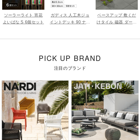
ソーラーライト 宵花
ガディス 人工木ジョ
ベースアップ 敷くだ
よいばな S 6個セット
イントデッキ 90 ナチ
けタイル 磁器 ダーク
ュラル 5枚組
グレー 9枚組
PICK UP BRAND
注目のブランド