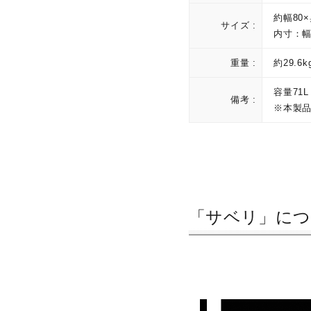
約幅80×
サイズ :
内寸：幅
重量 :
約29.6k
容量71
備考 :
※本製
「サベリ」につ