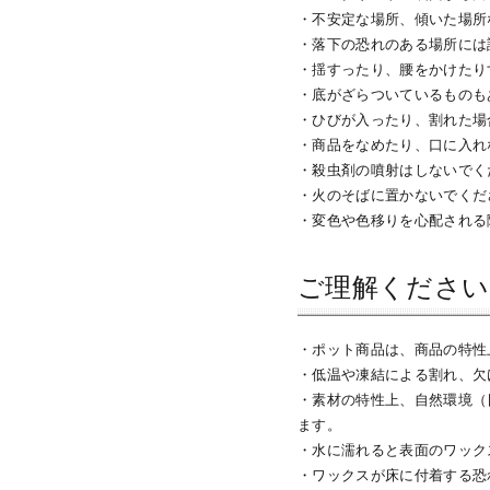
・不安定な場所、傾いた場所
・落下の恐れのある場所には
・揺すったり、腰をかけたり
・底がざらついているものも
・ひびが入ったり、割れた場
・商品をなめたり、口に入れ
・殺虫剤の噴射はしないでく
・火のそばに置かないでくだ
・変色や色移りを心配される
ご理解ください
・ポット商品は、商品の特性
・低温や凍結による割れ、欠
・素材の特性上、自然環境（
ます。
・水に濡れると表面のワック
・ワックスが床に付着する恐