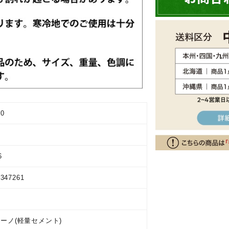
00
6
9347261
ーノ(軽量セメント)