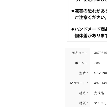
商品コード
347261
ポイント
708
型番 :
SAV-P0
JANコード :
497514
構造 :
完成品
材質 :
マルモリ