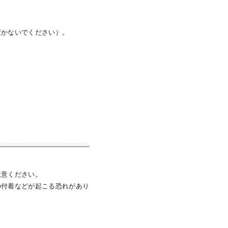
置かないでください）。
注意ください。
の付着などが起こる恐れがあり