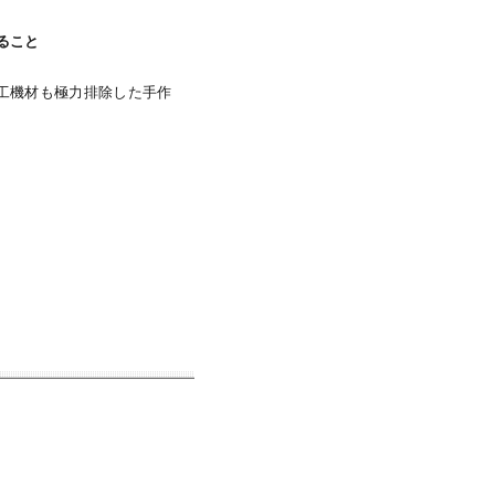
ること
工機材も極力排除した手作
。