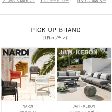
よいばな S 6個セット
イントデッキ 90 ナチ
けタイル 磁器 ダーク
ュラル 5枚組
グレー 9枚組
PICK UP BRAND
注目のブランド
NARDI
JATI・KEBON
（ナルディ）
（ジャティ・ケボン）