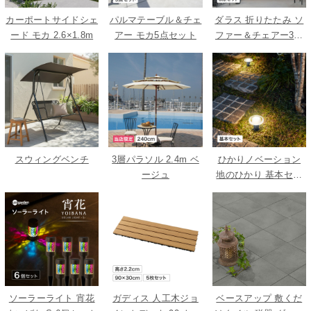
カーポートサイドシェ
パルマテーブル＆チェ
ダラス 折りたたみ ソ
ード モカ 2.6×1.8m
アー モカ5点セット
ファー＆チェアー3点
セット
スウィングベンチ
3層パラソル 2.4m ベ
ひかりノベーション
ージュ
地のひかり 基本セッ
ト
ソーラーライト 宵花
ガディス 人工木ジョ
ベースアップ 敷くだ