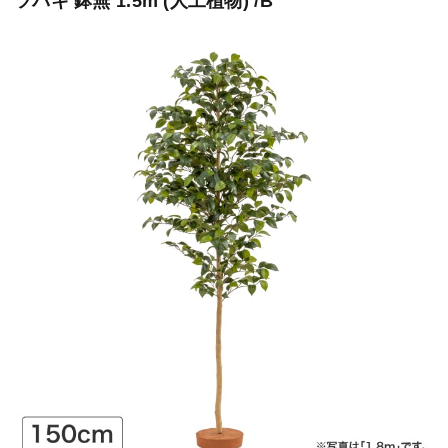
ツバキ 鉢無 1.5m (人工植物) /B