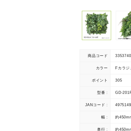
商品コード
335374
カラー
Fカラジ
ポイント
305
型番 :
GD-201
JANコード :
497514
幅 :
約450m
奥行 :
約450m