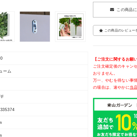
この商品
この商品のレビュー
00
【ご注文に関するお願
ご注文確定後のキャン
ューム
おりません。
万一、やむを得ない事
の場合は、速やかに
当
FF
9335374
m
m