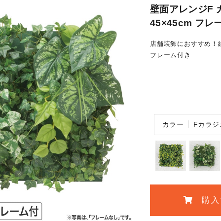
壁面アレンジF 
45×45cm フレ
店舗装飾におすすめ！
フレーム付き
カラー
Fカラジ
購入