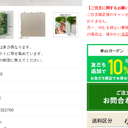
【ご注文に関するお願
ご注文確定後のキャン
おりません。
万一、やむを得ない事
の場合は、速やかに
当
は多少異なります。
クトに寄せ集めています。
の樹形に整えてください。
00
K
9332700
m