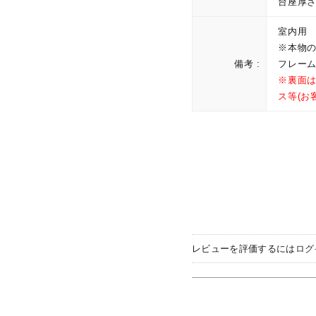
台座厚さ
室内用
※本物
備考 :
フレー
※裏面
ス等(お
レビューを評価するには
ログ