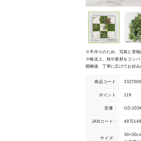
※手作りのため、写真と実物
※輸送上、枝や葉材をコンパ
開梱後、丁寧に広げてお好み
商品コード
332700
ポイント
119
型番 :
GD-203
JANコード :
497514
30×30c
サイズ :