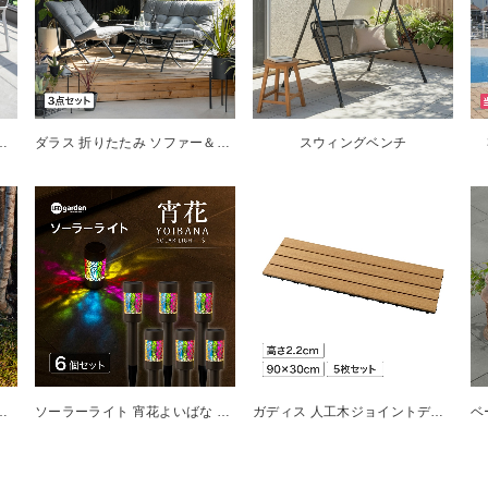
＆チェアー モカ5点セット
ダラス 折りたたみ ソファー＆チェアー3点セット
スウィングベンチ
ョン 地のひかり 基本セット
ソーラーライト 宵花よいばな S 6個セット
ガディス 人工木ジョイントデッキ 90 ナチュラル 5枚組