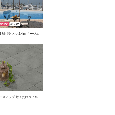
3層パラソル 2.4m ベージュ
ベースアップ 敷くだけタイル 磁器 ダークグレー 9枚組