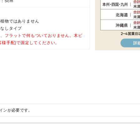
：5cm
の植物ではありません
ムなしタイプ
は、フラットで何もついておりません。木ビ
客様手配)で固定してください。
イン
が必要です。