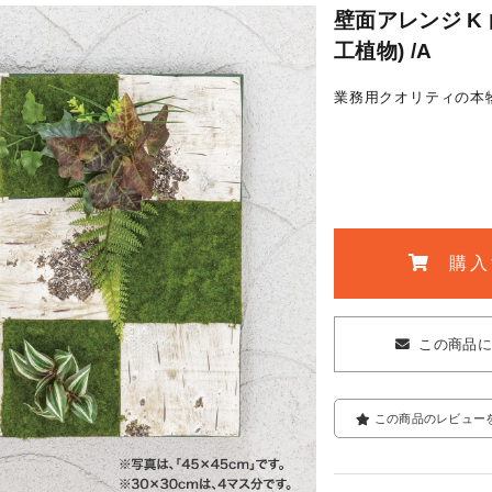
壁面アレンジ K 白
工植物) /A
業務用クオリティの本
購入
この商品
この商品のレビュー